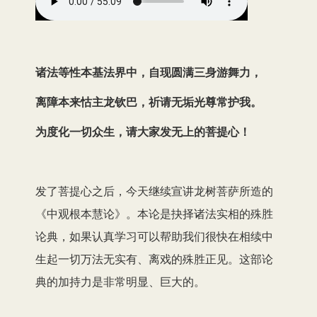
诸法等性本基法界中
，
自现圆满三身游舞力，
离障本来怙主龙钦巴
，
祈请无垢光尊常护我。
为度化一切众生
，
请大家发无上的菩提心！
发了菩提心之后，今天继续宣讲龙树菩萨所造的
《中观根本慧论》。本论是抉择诸法实相的殊胜
论典，如果认真学习可以帮助我们很快在相续中
生起一切万法无实有、离戏的殊胜正见。这部论
典的加持力是非常明显、巨大的。