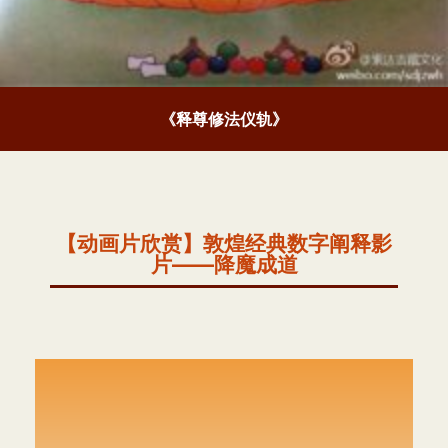
《释尊修法仪轨》
【动画片欣赏】敦煌经典数字阐释影
片——降魔成道