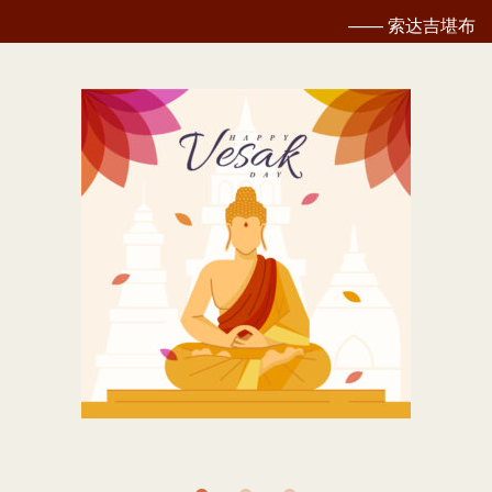
—— 索达吉堪布