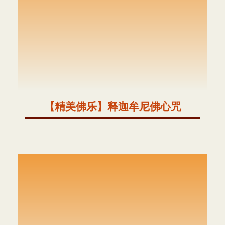
【精美佛乐】释迦牟尼佛心咒