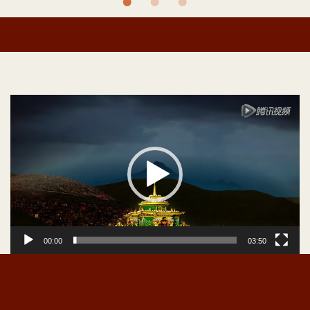
视
频
播
放
器
00:00
03:50
好几年前吧，我写了一首叫《佛赞》的歌，里面有一句：