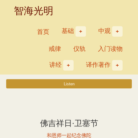
Skip
智海光明
to
content
基础
中观
首页
戒律
仪轨
入门读物
讲经
译作著作
佛吉祥日·卫塞节
和恩师一起纪念佛陀