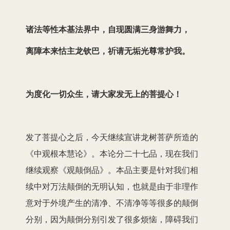
诸法等性本基法界中
，
自现圆满三身游舞力，
离障本来怙主龙钦巴
，
祈请无垢光尊常护我。
为度化一切众生
，
请大家发无上的菩提心！
发了菩提心之后，今天继续宣讲龙树菩萨所造的
《中观根本慧论》。本论分二十七品，现在我们
继续观察《观颠倒品》。本品主要是针对我们相
续中对万法颠倒的无明认知，也就是由于非理作
意对于外境产生的清净、不清净等等很多的颠倒
分别，因为颠倒分别引发了很多烦恼，障碍我们