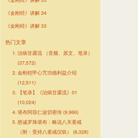
《金刚经》讲解 34
《金刚经》讲解 33
热门文章
治病甘露流 （音频、原文、笔录）
(37,572)
金刚铠甲心咒功德利益介绍
(12,511)
【笔录】《治病甘露流》01
(10,024)
堪布阿琼仁波切密传
(9,966)
慈诚罗珠堪布：略说八关斋戒
（附：受持八斋戒仪轨）
(8,328)