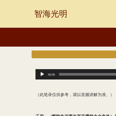
Skip
to
智海光明
content
音
00:00
频
播
（此笔录仅供参考，请以音频讲解为准。）
放
器