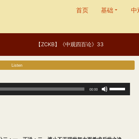
首页
基础
中
【ZCKB】《中观四百论》33
使
00:00
用
上
/
下
箭