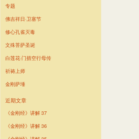
专题
佛吉祥日·卫塞节
修心孔雀灭毒
文殊菩萨圣诞
白莲花·门措空行母传
祈祷上师
金刚萨埵
近期文章
《金刚经》讲解 37
《金刚经》讲解 36
《金刚经》讲解 35