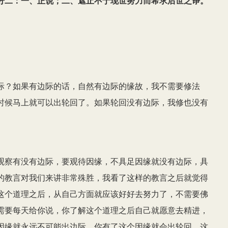
分二：一、正说；二、遮止不于现世努力而希求后世之诤。
头
键
来
增
高
际？如果有边际的话，自然有边际的缘故，我不需要修法
或
时候马上就可以出轮回了。如果轮回没有边际，我修也没有
降
低
音
观察有没有边际，要观待因缘，不具足因缘就没有边际，具
量。
的教言对我们来讲非常殊胜，我看了这样的教言之后就觉得
这个道理之后，从自己方面就应该好好去努力了，不需要佛
需要每天给你说，你了解这个道理之后自己就愿意去精进，
因缘就永远不可能出边际，你有了这个因缘就会出轮回。这