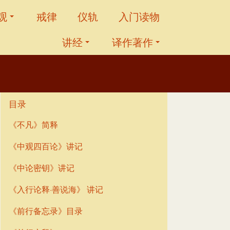
观
戒律
仪轨
入门读物
讲经
译作著作
目录
《不凡》简释
《中观四百论》讲记
《中论密钥》讲记
《入行论释·善说海》 讲记
《前行备忘录》目录