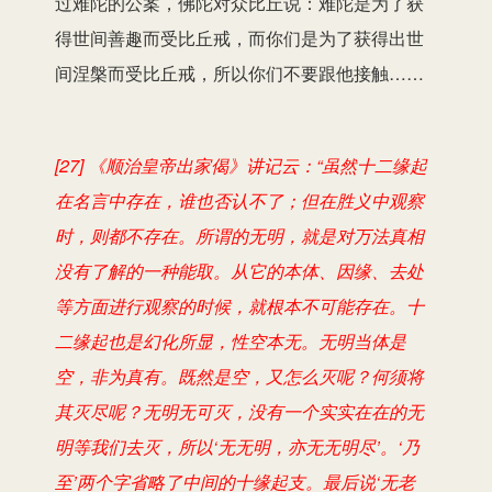
过难陀的公案，佛陀对众比丘说：难陀是为了获
得世间善趣而受比丘戒，而你们是为了获得出世
间涅槃而受比丘戒，所以你们不要跟他接触……
[27] 《顺治皇帝出家偈》讲记云：“虽然十二缘起
在名言中存在，谁也否认不了；但在胜义中观察
时，则都不存在。所谓的无明，就是对万法真相
没有了解的一种能取。从它的本体、因缘、去处
等方面进行观察的时候，就根本不可能存在。十
二缘起也是幻化所显，性空本无。无明当体是
空，非为真有。既然是空，又怎么灭呢？何须将
其灭尽呢？无明无可灭，没有一个实实在在的无
明等我们去灭，所以‘无无明，亦无无明尽’。‘乃
至’两个字省略了中间的十缘起支。最后说‘无老