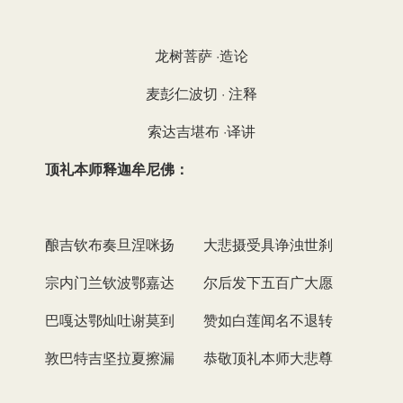
龙树菩萨 ·造论
麦彭仁波切 · 注释
索达吉堪布 ·译讲
顶礼本师释迦牟尼佛：
酿吉钦布奏旦涅咪扬 大悲摄受具诤浊世刹
宗内门兰钦波鄂嘉达 尔后发下五百广大愿
巴嘎达鄂灿吐谢莫到 赞如白莲闻名不退转
敦巴特吉坚拉夏擦漏 恭敬顶礼本师大悲尊