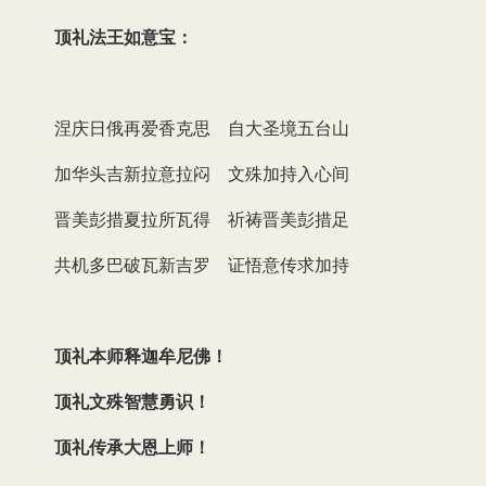
顶礼法王如意宝：
涅庆日俄再爱香克思 自大圣境五台山
加华头吉新拉意拉闷 文殊加持入心间
晋美彭措夏拉所瓦得 祈祷晋美彭措足
共机多巴破瓦新吉罗 证悟意传求加持
顶礼本师释迦牟尼佛！
顶礼文殊智慧勇识！
顶礼传承大恩上师！