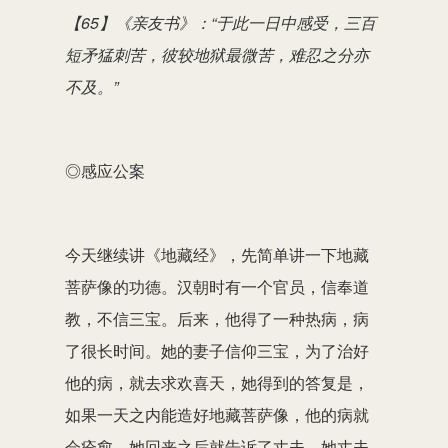
【
65
】
《亲友书》：“于此一日中感受，三百
短矛猛刺苦，彼较地狱最微苦，难忍之分亦
不及。”
◎感应公案
今天继续讲《地藏经》，先简单讲一下地藏
菩萨像的功德。汉朝时有一个官员，信奉道
教，不信三宝。后来，他得了一种热病，病
了很长时间。她的妻子信仰三宝，为了治好
他的病，就去求欢喜天，她得到的答复是，
如果一天之内能造好地藏菩萨像，他的病就
会痊愈。她回来之后就告诉了丈夫，她丈夫