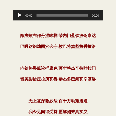
音
00:00
00:00
频
播
酿杰钦布作丹涅咪样 荣内门蓝钦波锕嘉达
放
巴嘎达锕灿图穴么夺 敦巴特杰坚拉香擦洛
器
内钦热卧贼诶样康色 蒋华特杰辛拉叶拉门
晋美彭措压拉所瓦得 恭杰多巴颇瓦辛基洛
无上甚深微妙法 百千万劫难遭遇
我今见闻得受持 愿解如来真实义