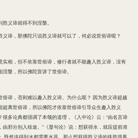
到胜义谛就得不到涅槃。
胜义谛，那佛陀只说胜义谛就可以了，何必说世俗谛呢？
竟实相，但不依靠世俗谛，修行者就不能趣入胜义谛，没有
相涅槃，所以佛陀宣讲了世俗谛。
世俗谛，否则难以趣入胜义谛。为什么呢？ 因为胜义谛超越
能超离世俗谛，所以佛陀才依靠世俗谛引导众生趣入胜义
？很多论典都强调了本颂的道理，《入中论》云：“由名言谛
，由邪分别入歧途。”《显句论》说：想获得水，就应提前准
： 既然连得到水都需要水器，那么想获得胜义谛的殊胜境界