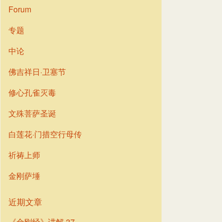
Forum
专题
中论
佛吉祥日·卫塞节
修心孔雀灭毒
文殊菩萨圣诞
白莲花·门措空行母传
祈祷上师
金刚萨埵
近期文章
《金刚经》讲解 37