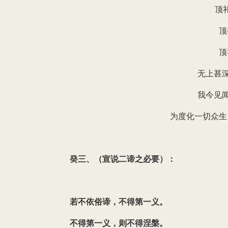
顶
顶
顶
无上甚
我今见
为度化一切众生
癸三、（宣说二谛之必要）：
若不依俗谛，不得第一义。
不得第一义，则不得涅槃。