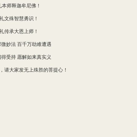
礼本师释迦牟尼佛！
礼文殊智慧勇识！
礼传承大恩上师！
深微妙法 百千万劫难遭遇
闻得受持 愿解如来真实义
，请大家发无上殊胜的菩提心！