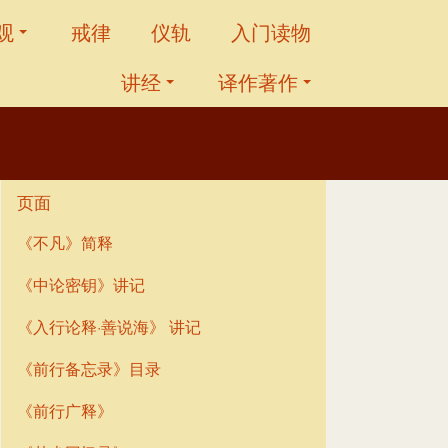
观
戒律
仪轨
入门读物
讲经
译作著作
页面
《不凡》简释
《中论密钥》讲记
《入行论释·善说海》 讲记
《前行备忘录》目录
《前行广释》