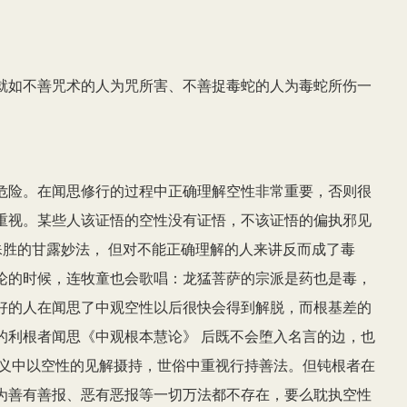
就如不善咒术的人为咒所害、不善捉毒蛇的人为毒蛇所伤一
危险。在闻思修行的过程中正确理解空性非常重要，否则很
重视。某些人该证悟的空性没有证悟，不该证悟的偏执邪见
殊胜的甘露妙法， 但对不能正确理解的人来讲反而成了毒
论的时候，连牧童也会歌唱：龙猛菩萨的宗派是药也是毒，
好的人在闻思了中观空性以后很快会得到解脱，而根基差的
的利根者闻思《中观根本慧论》 后既不会堕入名言的边，也
胜义中以空性的见解摄持，世俗中重视行持善法。但钝根者在
为善有善报、恶有恶报等一切万法都不存在，要么耽执空性