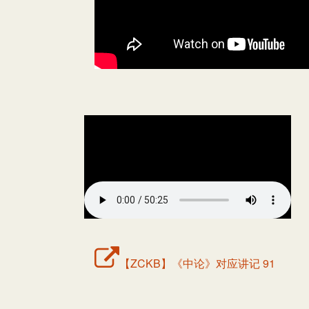
【ZCKB】《中论》对应讲记 91