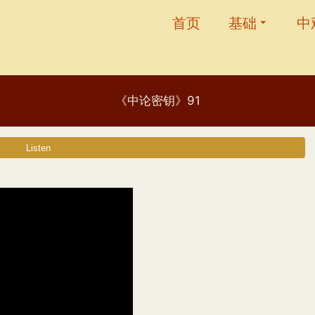
首页
基础
中
《中论密钥》91