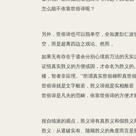
怎么能不依靠世俗谛呢？
另外，世俗谛也可以指单空，全知麦彭仁波
空，而是超离四边之戏论。然而，
如果无有存在于遣余分别心境前万法的无实
证悟真实胜义的方便或因，才命名为胜义的
楼，智者非应理。’”所谓真实世俗梯即真世
世俗谛就是文字般若，胜义谛就是实相般若
世俗谛是凡夫的范畴，依靠世俗谛的方便才
按自续派的观点，胜义谛有真胜义和假胜义
胜义：从遮破实有、随顺胜义的角度而言是