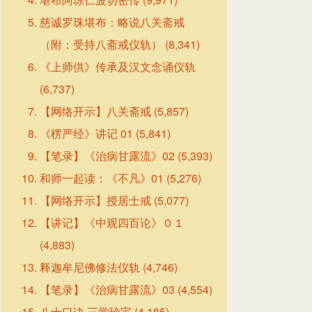
慈诚罗珠堪布：略说八关斋戒
（附：受持八斋戒仪轨）
(8,341)
《上师供》传承及汉文念诵仪轨
(6,737)
【网络开示】八关斋戒
(5,857)
《楞严经》讲记 01
(5,841)
【笔录】《治病甘露流》02
(5,393)
和师一起读：《不凡》01
(5,276)
【网络开示】授居士戒
(5,077)
【讲记】《中观四百论》０１
(4,883)
释迦牟尼佛修法仪轨
(4,746)
【笔录】《治病甘露流》03
(4,554)
八十口诀·三学珍宝
(4,185)