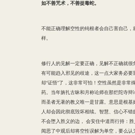
如不善咒术，不善捉毒蛇。
不能正确理解空性的钝根者会自己害自己，
样。
修行人的见解一定要正确，见解不正确就很
有可能趋入邪见的歧途，这一点大家务必要
却“证悟”了，这非常可怕！空性虽然是非常
药。当年旃扎古昧和月称论师在那烂陀寺辩
而圣者无著的教义唯一是甘露。意思是根基
人却会因此彻底毁坏相续。智慧、信心不错
不会堕入胜义的边， 会安住中道而行持：
闻思了中观后却将空性误解为单空，要么认