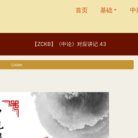
首页
基础
中
【ZCKB】《中论》对应讲记 43