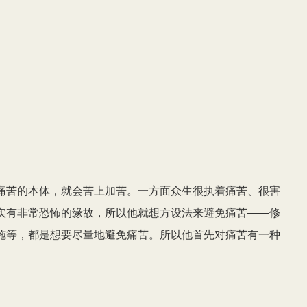
下
箭
头
键
来
增
高
或
痛苦的本体，就会苦上加苦。一方面众生很执着痛苦、很害
降
实有非常恐怖的缘故，所以他就想方设法来避免痛苦——修
低
施等，都是想要尽量地避免痛苦。所以他首先对痛苦有一种
音
量。