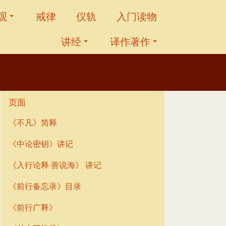
观
戒律
仪轨
入门读物
讲经
译作著作
页面
《不凡》简释
《中论密钥》讲记
《入行论释·善说海》 讲记
《前行备忘录》目录
《前行广释》