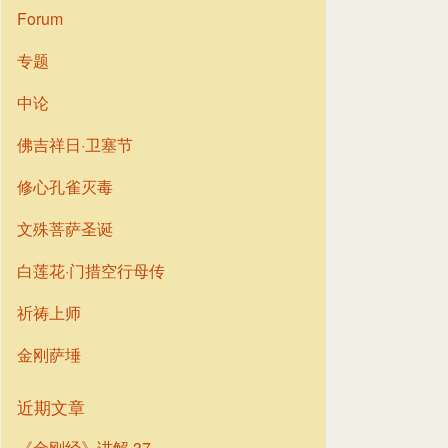
Forum
专题
中论
佛吉祥日·卫塞节
修心孔雀灭毒
文殊菩萨圣诞
白莲花·门措空行母传
祈祷上师
金刚萨埵
近期文章
《金刚经》讲解 37