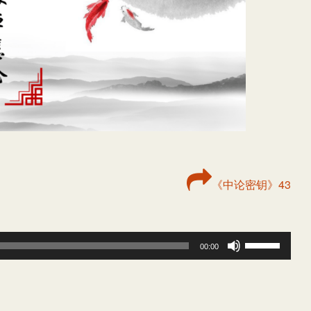
《中论密钥》43
使
00:00
用
上
/