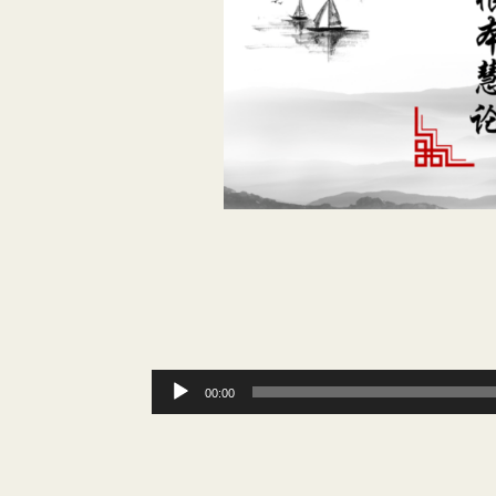
音
00:00
频
播
放