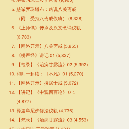
慈诚罗珠堪布：略说八关斋戒
（附：受持八斋戒仪轨）
(8,328)
《上师供》传承及汉文念诵仪轨
(6,733)
【网络开示】八关斋戒
(5,853)
《楞严经》讲记 01
(5,837)
【笔录】《治病甘露流》02
(5,392)
和师一起读：《不凡》01
(5,270)
【网络开示】授居士戒
(5,072)
【讲记】《中观四百论》０１
(4,877)
释迦牟尼佛修法仪轨
(4,736)
【笔录】《治病甘露流》03
(4,553)
八十口诀·三学珍宝
(4,184)