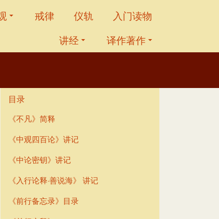
观
戒律
仪轨
入门读物
讲经
译作著作
目录
《不凡》简释
《中观四百论》讲记
《中论密钥》讲记
《入行论释·善说海》 讲记
《前行备忘录》目录