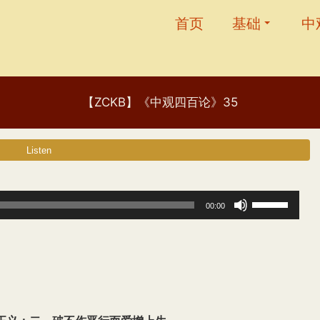
首页
基础
中
【ZCKB】《中观四百论》35
使
00:00
用
上
/
下
箭