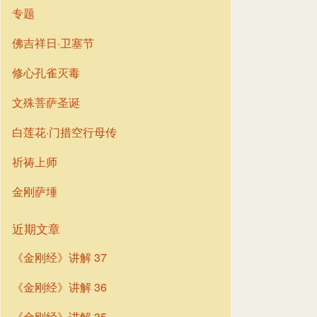
专题
佛吉祥日·卫塞节
修心孔雀灭毒
文殊菩萨圣诞
白莲花·门措空行母传
祈祷上师
金刚萨埵
近期文章
《金刚经》讲解 37
《金刚经》讲解 36
《金刚经》讲解 35