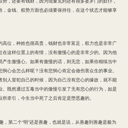
权势，还要有钱财，因为现量见到还有很多婆罗门的奴仆，
姓，金钱、权势方面也必须要保持住，在这个状态才能够享
的高位，种姓也很高贵，钱财也非常富足，权力也是非常广
处在这样位置上的有情，没有傲慢心的是非常少的。因为他
易产生傲慢心。如果有傲慢的话，则无悲，如果你相续当中
悲悯心会怎么样呢？没有悲悯心肯定会做伤害众生的事业。
者别人冒犯自己的时候，因为自己没有悲心的缘故，就不能
业。既然通过五毒当中的傲慢引发了无有悲心的行为，如是
业所牵引，今生当中死了之后肯定是堕恶趣的。
善趣，第二个“明”还是善趣，也就是说，从善趣到善趣是极为