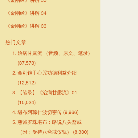
《金刚经》讲解 34
《金刚经》讲解 33
热门文章
治病甘露流 （音频、原文、笔录）
(37,573)
金刚铠甲心咒功德利益介绍
(12,512)
【笔录】《治病甘露流》01
(10,024)
堪布阿琼仁波切密传
(9,966)
慈诚罗珠堪布：略说八关斋戒
（附：受持八斋戒仪轨）
(8,330)