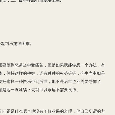
正义；二、破不作恶行而爱增上生。
头
键
来
增
高
乐趣到乐趣很困难。
或
降
须要堕到恶趣当中受痛苦，但是如果我能够想一个办法，有
低
体，保持这样的种姓，还有种种的权势等等，今生当中如是
音
便把这样一种快乐带到后世，那不是后世也不需要恐怖了
量。
如是地一直延续下去就可以永远不需要畏怖。
个问题是什么呢？他没有了解业果的道理，他自己所谓的方