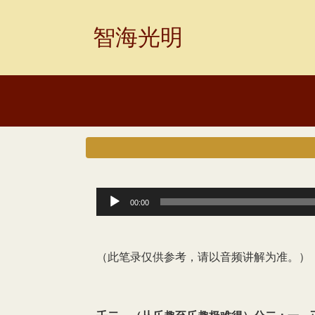
Skip
to
智海光明
content
音
00:00
频
播
（此笔录仅供参考，请以音频讲解为准。）
放
器