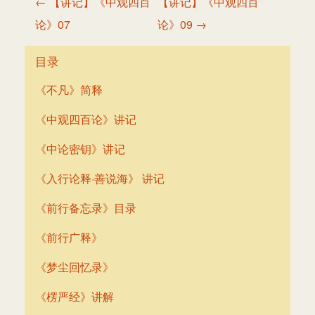
← 【讲记】《中观四百
【讲记】《中观四百
章
论》07
论》09 →
导
航
目录
《不凡》简释
《中观四百论》讲记
《中论密钥》讲记
《入行论释·善说海》 讲记
《前行备忘录》目录
《前行广释》
《梦尘回忆录》
《楞严经》讲解