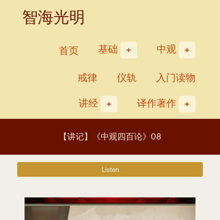
Skip
智海光明
to
content
基础
中观
首页
戒律
仪轨
入门读物
讲经
译作著作
【讲记】《中观四百论》08
视