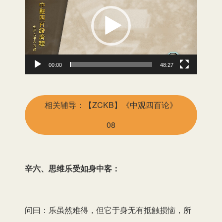
频
播
放
器
00:00
48:27
相关辅导：【ZCKB】《中观四百论》
08
辛六、思维乐受如身中客：
问曰：乐虽然难得，但它于身无有抵触损恼，所