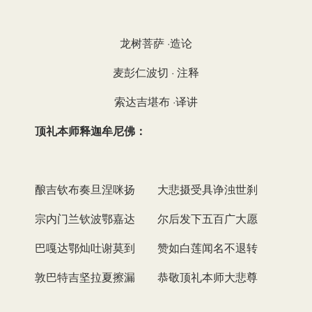
龙树菩萨 ·造论
麦彭仁波切 · 注释
索达吉堪布 ·译讲
顶礼本师释迦牟尼佛：
酿吉钦布奏旦涅咪扬 大悲摄受具诤浊世刹
宗内门兰钦波鄂嘉达 尔后发下五百广大愿
巴嘎达鄂灿吐谢莫到 赞如白莲闻名不退转
敦巴特吉坚拉夏擦漏 恭敬顶礼本师大悲尊