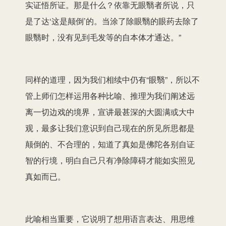
实证悟所证。那是什么？依靠无眼翳者所说，只
是了达‘这是颠倒’的。当涂了除眼翳的眼药去除了
眼翳时，没有见到毛发等的自本体才通达。”
同样的道理，因为我们相续中仍有“眼翳”，所以不
管上师们怎样运用各种比喻、推理为我们阐述远
离一切边戏的境界，宣讲最甚深的大圆满或大中
观，最多让我们意识到自己现在的所见所思都是
颠倒的、不合理的，知道了真如是佛陀各别自证
智的行境，明白自己只有净除障碍才能如实照见
真如而已。
此喻相当重要，它说明了想用语言表达、用思维