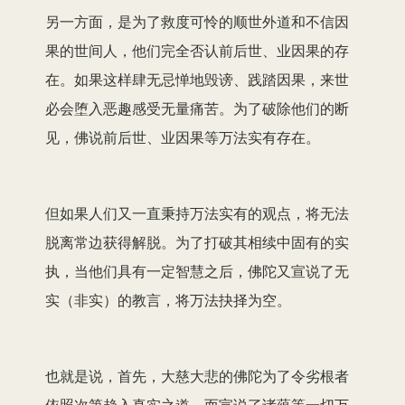
另一方面，是为了救度可怜的顺世外道和不信因
果的世间人，他们完全否认前后世、业因果的存
在。如果这样肆无忌惮地毁谤、践踏因果，来世
必会堕入恶趣感受无量痛苦。为了破除他们的断
见，佛说前后世、业因果等万法实有存在。
但如果人们又一直秉持万法实有的观点，将无法
脱离常边获得解脱。为了打破其相续中固有的实
执，当他们具有一定智慧之后，佛陀又宣说了无
实（非实）的教言，将万法抉择为空。
也就是说，首先，大慈大悲的佛陀为了令劣根者
依照次第趋入真实之道，而宣说了诸蕴等一切万