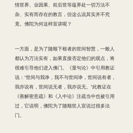
情世界、业因果、前后世等蕴界处一切万法不
杂、实有而存在的教言，但这么说其实并不究
竟。佛陀为何这样宣讲呢？
一方面，是为了随顺下根者的世间智慧，一般人
都认为万法实有，如果直接否定他们的观点，将
很难引导他们进入佛门。《显句论》中引用教证
说：“世间与我诤，我不与世间诤，世间说有者，
我亦说有，世间说无者，我亦说无。”此教证在
《善解密意疏》和《入中论》注疏当中也被引用
过，它说明，佛陀为了随顺世人宣说过很多法
门。