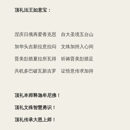
顶礼法王如意宝：
涅庆日俄再爱香克思 自大圣境五台山
加华头吉新拉意拉闷 文殊加持入心间
晋美彭措夏拉所瓦得 祈祷晋美彭措足
共机多巴破瓦新吉罗 证悟意传求加持
顶礼本师释迦牟尼佛！
顶礼文殊智慧勇识！
顶礼传承大恩上师！