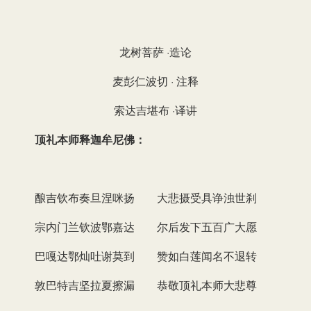
龙树菩萨 ·造论
麦彭仁波切 · 注释
索达吉堪布 ·译讲
顶礼本师释迦牟尼佛：
酿吉钦布奏旦涅咪扬 大悲摄受具诤浊世刹
宗内门兰钦波鄂嘉达 尔后发下五百广大愿
巴嘎达鄂灿吐谢莫到 赞如白莲闻名不退转
敦巴特吉坚拉夏擦漏 恭敬顶礼本师大悲尊