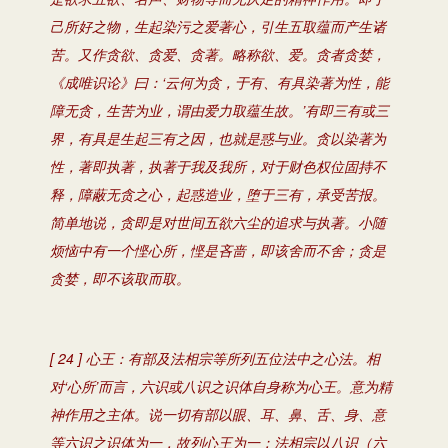
己所好之物，生起染污之爱著心，引生五取蕴而产生诸
苦。又作贪欲、贪爱、贪著。略称欲、爱。贪者贪婪，
《成唯识论》曰：‘云何为贪，于有、有具染著为性，能
障无贪，生苦为业，谓由爱力取蕴生故。’有即三有或三
界，有具是生起三有之因，也就是惑与业。贪以染著为
性，著即执著，执著于我及我所，对于财色权位固持不
释，障蔽无贪之心，起惑造业，堕于三有，承受苦报。
简单地说，贪即是对世间五欲六尘的追求与执著。小随
烦恼中有一个悭心所，悭是吝啬，即该舍而不舍；贪是
贪婪，即不该取而取。
[ 24 ] 心王：有部及法相宗等所列五位法中之心法。相
对‘心所’而言，六识或八识之识体自身称为心王。意为精
神作用之主体。说一切有部以眼、耳、鼻、舌、身、意
等六识之识体为一，故列心王为一；法相宗以八识（六