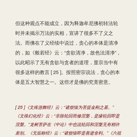
但这种观点不能成立，因为释迦牟尼佛初转法轮
时并未揭示万法的实相，宣讲了很多不了义之
法。而佛在了义经续中说过，贪心的本体是清净
的，如《般若经》云：“贪欲清净，故色法清净”，
以此昭示了无有贪欲与贪者的道理，显宗当中有
很多这样的教言 [ 25 ]。按照密宗说法，贪心的本
体是五大智慧之一。这些才是佛的究竟密意。
[ 25 ]《文殊游舞经》云：“诸烦恼为菩提金刚之基。”
《文殊幻化经》云：“非除轮回而修涅槃，是缘轮回即是
涅槃。”龙树菩萨在《中论》中也说轮回和涅槃无有稍许
差别。《无垢称经》云：“诸烦恼即是善逝舍利。”《六祖