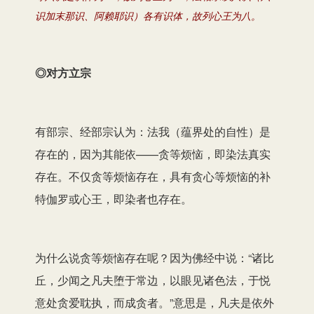
识加末那识、阿赖耶识）各有识体，故列心王为八。
◎对方立宗
有部宗、经部宗认为：法我（蕴界处的自性）是
存在的，因为其能依——贪等烦恼，即染法真实
存在。不仅贪等烦恼存在，具有贪心等烦恼的补
特伽罗或心王，即染者也存在。
为什么说贪等烦恼存在呢？因为佛经中说：“诸比
丘，少闻之凡夫堕于常边，以眼见诸色法，于悦
意处贪爱耽执，而成贪者。”意思是，凡夫是依外