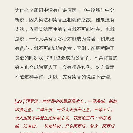
为什么？颂词中没有广讲原因，《中论释》中分
析说，因为染法和染者互相观待之故。如果没有
染法，依靠染法而生的染者就不可能存在。也就
是说，一个人具有了贪心才能成为贪者，如果没
有贪心，就不可能成为贪者，否则，彻底断除了
贪欲的阿罗汉 [ 28 ] 也会成为贪者了、不具财富的
穷人也会成为富人了，会有很多过失。对方肯定
不敢这样承许。所以，先有染者的说法不合理。
[ 28 ] 阿罗汉：声闻乘中的最高果位名，一译杀贼。杀烦
恼贼之意。二译应供。当受人天供养之意。三译不生。
永入涅槃不再受生死果报之意。智度论三曰：‘阿罗名
贼，汉名破。一切烦恼破，是名阿罗汉。复次，阿罗汉