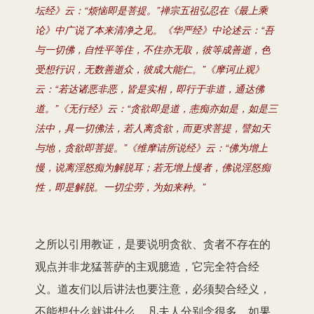
坛经》云：“烦恼即是菩提。”禅宗五祖弘忍在《最上乘
论》中广说了本来清净之见。《华严经》中论述云：“吾
与一切佛，自性平等住，不住亦无取，彼等成善逝，色
受想行识，无数善逝众，彼成大能仁。”《摩诃止观》
云：“若达诸恶非恶，皆是实相，即行于非道，通达佛
道。”《无行经》云：“贪欲即是道，恚痴亦如是，如是三
法中，具一切佛法，若人离贪欲，而更求菩提，譬如天
与地，贪欲即菩提。”《维摩诘所说经》云：“佛为增上
慢，说离淫怒痴为解脱耳；若无增上慢者，佛说淫怒痴
性，即是解脱。一切尘劳，为如来种。”
之所以引用教证，是要说明贪欲、贪者不存在的
观点并非龙猛菩萨的主观臆造，它完全符合经
义。道友们以后讲法也要注意，必须契合经义，
不能想什么就讲什么。凡夫人分别念很多，如果