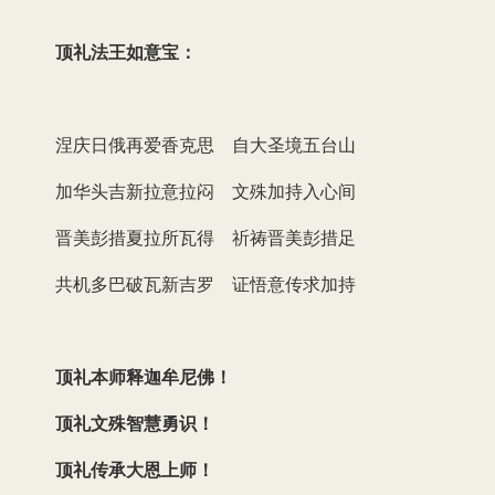
顶礼法王如意宝：
涅庆日俄再爱香克思 自大圣境五台山
加华头吉新拉意拉闷 文殊加持入心间
晋美彭措夏拉所瓦得 祈祷晋美彭措足
共机多巴破瓦新吉罗 证悟意传求加持
顶礼本师释迦牟尼佛！
顶礼文殊智慧勇识！
顶礼传承大恩上师！