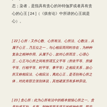
态；染者，是指具有贪心的补特伽罗或者具有贪
心的心王 [ 24 ]（《俱舍论》中所讲的心王就是
心）。
[ 22 ] 心所：又作心数、心所有法、心所法、心数法，从
属于心王，乃五位之一，与心相应而同时存在，为种种
复杂之精神作用。从属于心，故对心所而言，心谓心
王，心王与心所之间有所谓五义平等（所依平等、所缘
平等、行相平等、时平等、事平等）之相应关系，故心
所又称相应法、心相应法，离此心王，是否别有心所之
体，对此有部主张别体说，其他诸派另有多种异说。
[ 23 ] 贪心所：此为心所有法中的根本烦恼心所之一。贪
是欲求五欲、名声、财物等而无厌足的精神作用。即于