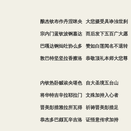
酿杰钦布作丹涅咪央 大悲摄受具诤浊世刹
宗内门蓝钦波锕嘉达 而后发下五百广大愿
巴嘎达锕灿吐协么多 赞如白莲闻名不退转
敦巴特坚坚拉香擦洛 恭敬顶礼本师大悲尊
内钦热卧贼诶央堪色 自大圣境五台山
将华特吉辛拉耶拉门 文殊加持入心者
晋美彭措雅拉所瓦得 祈祷晋美彭措足
恭杰多巴颇瓦辛吉洛 证悟意传求加持