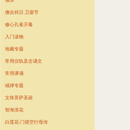
佛吉祥日·卫塞节
修心孔雀灭毒
入门读物
地藏专题
常用仪轨及念诵文
常用课诵
戒律专题
文殊菩萨圣诞
智海浪花
白莲花·门措空行母传