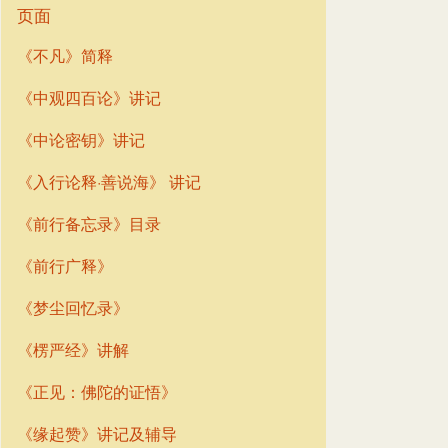
页面
《不凡》简释
《中观四百论》讲记
《中论密钥》讲记
《入行论释·善说海》 讲记
《前行备忘录》目录
《前行广释》
《梦尘回忆录》
《楞严经》讲解
《正见：佛陀的证悟》
《缘起赞》讲记及辅导