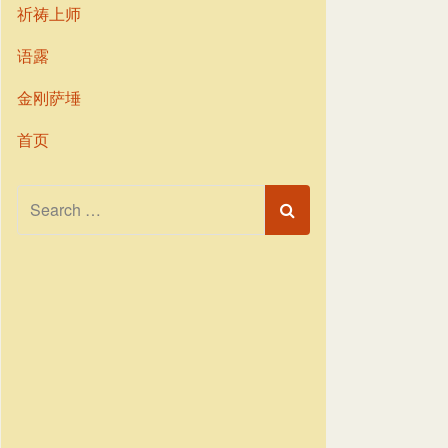
祈祷上师
语露
金刚萨埵
首页