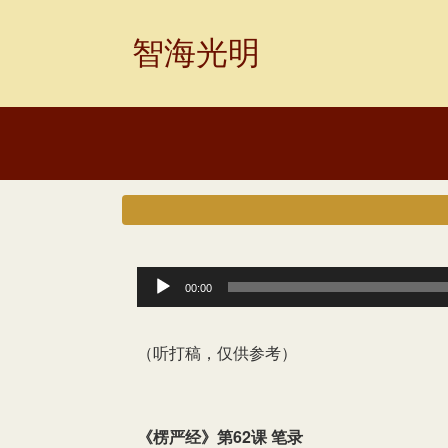
Skip
to
智海光明
content
音
00:00
频
播
（听打稿，仅供参考）
放
器
《楞严经
》第62课
笔录