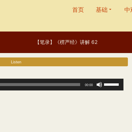
首页
基础
中
【笔录】《楞严经》讲解 62
使
00:00
用
上
/
下
箭