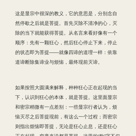
这是显宗中很深的教义，它的意思是，分别念自
然停歇之后就是菩提。首先灭除不清净的心，灭
除的当下就能获得菩提。从名言来看好像有一个
顺序：先有一颗狂心，然后狂心停止下来，停止
的状态即为菩提——就像四谛的道理一样：依靠
道谛断除集谛业与烦恼，最终现前灭谛。
如果按照大圆满来解释，种种狂心正在起现的当
下，认识到狂心的本体，就是菩提。这里面显宗
和密宗稍微有一点差别：一些显宗行者认为，烦
恼灭尽之后菩提现前，有这么一个过程；而密宗
则指出烦恼即菩提，无论是狂心止息，还是狂心
正在起现，究竟来说都是菩提。这里的“歇”字不仅