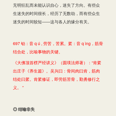
无明狂乱而未能认识自心，迷失了方向。有些众
生迷失的时间很长，经历了无数劫，而有些众生
迷失的时间较短——这与各人的缘分有关。
697 劬：音 q ú , 劳苦，苦累。綮：音 q ìng，筋骨
结合处，比喻事物的关键。
《大佛顶首楞严经讲义》（圆瑛法师著）：“肯綮
出庄子《养生篇》。吴兴曰：骨间肉曰肯，筋肉
结处曰綮。肯綮修证，即劳筋苦骨，勤勇修行之
义。 ”
◎ 结喻非失