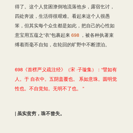
得了。这个人贫困潦倒地流落他乡，露宿乞讨，
四处奔波，生活得很艰难。看起来这个人很愚
笨，但其实每个众生都是如此，把自己的心性如
意宝用五蕴之“衣”包裹起来
698
，被各种执著束
缚着而毫不自知，在轮回的旷野中不断漂泊。
698《首楞严义疏注经》（宋 ·子璇集）：“譬如有
人。于 自衣中。五阴盖覆也。 系如意珠。圆明觉
性也。不自觉知。无明不了也。 ”
| 虽实贫穷，珠不曾失。