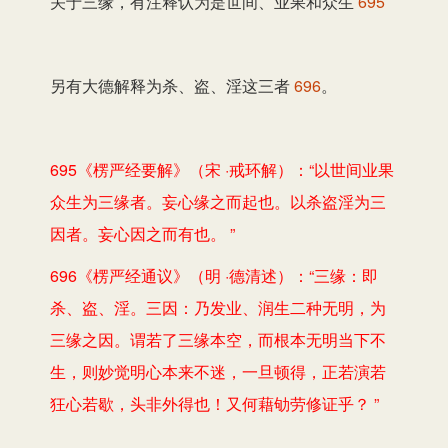
关于三缘，有注释认为是世间、业果和众生
695
另有大德解释为杀、盗、淫这三者
696
。
695《楞严经要解》（宋 ·戒环解）：“以世间业果
众生为三缘者。妄心缘之而起也。以杀盗淫为三
因者。妄心因之而有也。 ”
696《楞严经通议》（明 ·德清述）：“三缘：即
杀、盗、淫。三因：乃发业、润生二种无明，为
三缘之因。谓若了三缘本空，而根本无明当下不
生，则妙觉明心本来不迷，一旦顿得，正若演若
狂心若歇，头非外得也！又何藉劬劳修证乎？ ”