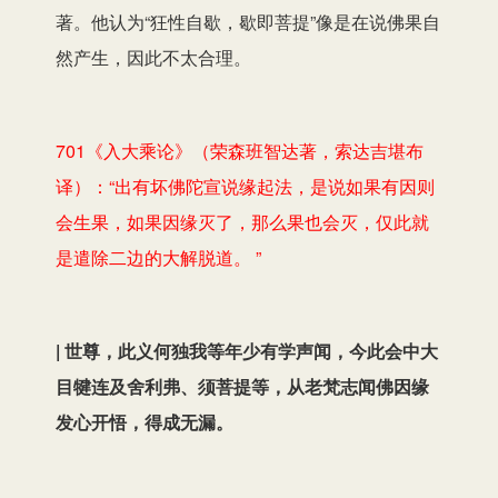
著。他认为“狂性自歇，歇即菩提”像是在说佛果自
然产生，因此不太合理。
701《入大乘论》（荣森班智达著，索达吉堪布
译）：“出有坏佛陀宣说缘起法，是说如果有因则
会生果，如果因缘灭了，那么果也会灭，仅此就
是遣除二边的大解脱道。 ”
| 世尊，此义何独我等年少有学声闻，今此会中大
目犍连及舍利弗、须菩提等，从老梵志闻佛因缘
发心开悟，得成无漏。