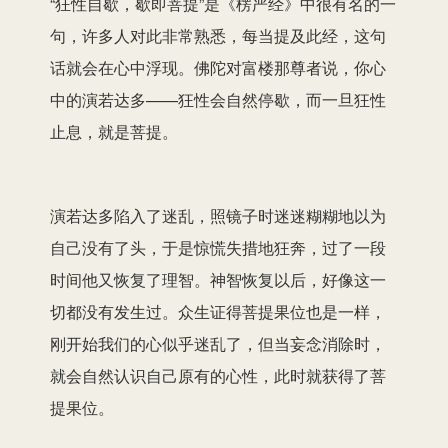
“狂性自歇，歇即菩提”是《楞严经》中很有名的一
句，许多人对此非常熟悉，每当提及此经，这句
话就会在心中浮现。佛陀对富楼那尊者说，你心
中的演若达多——狂性会自然停歇，而一旦狂性
止息，就是菩提。
演若达多陷入了迷乱，照镜子时迷迷糊糊地以为
自己没有了头，于是惊慌失措地狂奔，过了一段
时间他又恢复了理智。神智恢复以后，好像这一
切都没有发生过。众生证得菩提果位也是一样，
刚开始我们的心似乎迷乱了，但当妄念消除时，
就会自然认识自己原有的心性，此时就获得了菩
提果位。