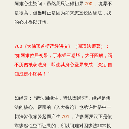
阿难心生疑问：虽然我只证得初果
700
，境界不
是很高，但当时正是因为如来您宣说因缘法，我
的心才得以开悟。
700《大佛顶首楞严经讲义》（圆瑛法师著）：
“如阿难位居初果，于本经三卷毕，大开圆解，谓
不历僧祇获法身，即使其身心圣果未成，决定 自
知成佛不谬矣！ ”
如经云： “诸法因缘生，诸法因缘灭”，缘起是佛
法的核心。密宗的《入大乘论》也承许世俗中一
切法皆依靠缘起而产生
701
，许多阿罗汉正是依
靠缘起性空而证果的，所以阿难对因缘法非常执