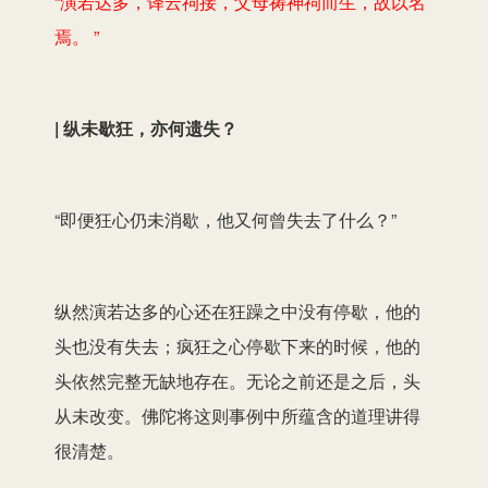
“演若达多，译云祠接，父母祷神祠而生，故以名
焉。 ”
| 纵未歇狂，亦何遗失？
“即便狂心仍未消歇，他又何曾失去了什么？”
纵然演若达多的心还在狂躁之中没有停歇，他的
头也没有失去；疯狂之心停歇下来的时候，他的
头依然完整无缺地存在。无论之前还是之后，头
从未改变。佛陀将这则事例中所蕴含的道理讲得
很清楚。