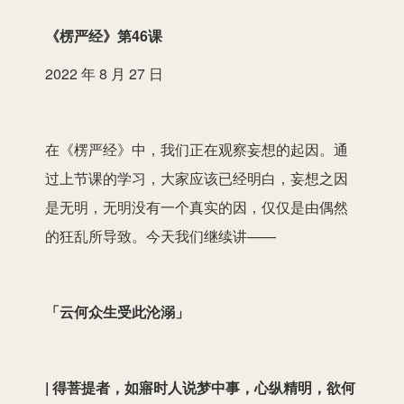
频
播
《楞严经
》第46课
放
2022 年 8 月 27 日
器
在《楞严经》中，我们正在观察妄想的起因。通
过上节课的学习，大家应该已经明白，妄想之因
是无明，无明没有一个真实的因，仅仅是由偶然
的狂乱所导致。今天我们继续讲——
「云何众生受此沦溺」
| 得菩提者，如寤时人说梦中事，心纵精明，欲何