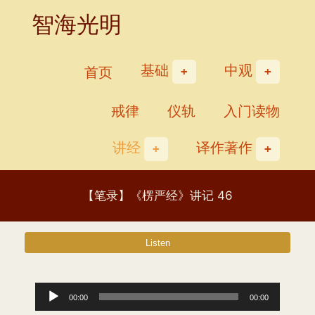
Skip
智海光明
to
content
基础
中观
首页
戒律
仪轨
入门读物
讲经
译作著作
【笔录】《楞严经》讲记 46
音
00:00
00:00