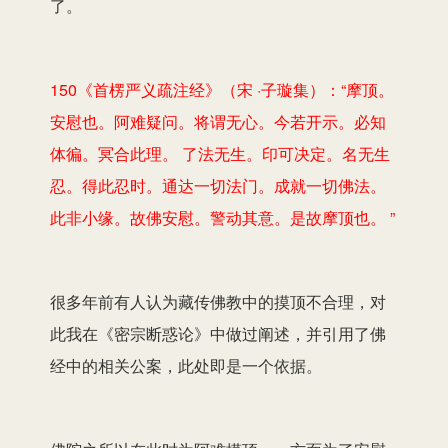
了。
150《首楞严义疏注经》（宋 ·子璇集）：“摩顶。
安慰也。阿难疑问。将谓无心。今若开示。必知
体徧。冥合此理。 了法无生。印可决定。名无生
忍。得此忍时。通达一切法门。成就一切佛法。
此非小缘。故佛安慰。警动其意。是故摩顶也。 ”
很多年前有人认为藏传佛教中的摸顶不合理，对
此我在《密宗断惑论》中做过阐述，并引用了佛
经中的相关公案，此处即是一个依据。