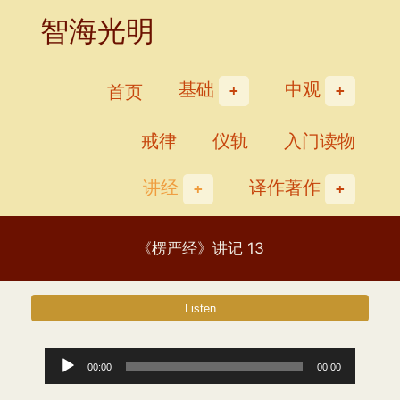
Skip
智海光明
to
content
基础
中观
首页
戒律
仪轨
入门读物
讲经
译作著作
《楞严经》讲记 13
音
00:00
00:00
频