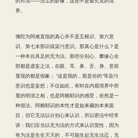
的对境——法尘的影像，这还不是最究竟的境
界。
佛陀为阿难直指的真心并不是五根识、第六意
识、第七末那识或染污意识。那真心是什么？是
一种本自具足的无为法。那些分别心、攀缘心全
部都是虚妄之法，在眼、耳、鼻、舌、身、意前
显现的都是假象； “这是我的，那是你的”等染污
意识也是妄想；不仅如此，有时在内观境界中所
显的明清之相，也是阿赖耶识的感受，依然是一
种假法。阿赖耶识的本性才是如来藏的本来面
目，但它无法以分别心来认识，所以密法中经常
讲：我们应当以无为法的方式来认识觉性，因为
有为法是生生灭灭的，不可能生起无生法忍，无