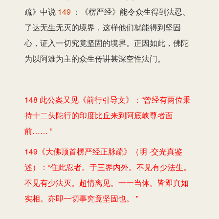
疏》中说
149
：《楞严经》能令众生得到法忍、
了达无生无灭的境界，这样他们就能得到坚固
心，证入一切究竟坚固的境界。正因如此，佛陀
为以阿难为主的众生传讲甚深空性法门。
148 此公案又见《前行引导文》：“曾经有两位秉
持十二头陀行的印度比丘来到阿底峡尊者面
前…… ”
149《大佛顶首楞严经正脉疏》（明 ·交光真鉴
述）：“住此忍者。于三界内外。不见有少法生。
不见有少法灭。超情离见。一一当体。皆即真如
实相。亦即一切事究竟坚固也。 ”