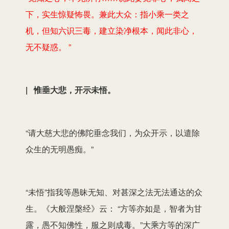
下，实生惊疑怖畏。兼此大众：指小乘一类之
机，但知六识三毒，建立染净根本，闻此非心，
无不疑惑。 ”
| 惟垂大悲，开示未悟。
“请大慈大悲的佛陀垂念我们，为众开示，以遣除
众生的无明愚痴。”
“未悟”指我等愚昧无知、对甚深之法无法通达的众
生。《大般涅槃经》云： “方等亦如是，智者为甘
露，愚不知佛性，服之则成毒。”大乘方等的深广