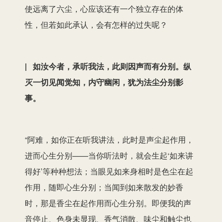
使远离了六尘，心应该还有一个独立存在的体
性，但若如此承认，会有怎样的过失呢？
| 如汝今者，承听我法，此则因声而有分别。纵
灭一切见闻觉知，内守幽闲，犹为法尘分别影
事。
“阿难，如你正在听我讲法，此时是声尘起作用，
进而心生分别——当你听法时，就会生起‘如来讲
得好’等种种想法；当眼见如来身相时是色尘在起
作用，随即心生分别；当闻到如来散发的妙香
时，那是香尘在起作用而心生分别。即便我的声
音停止、色身未显现、香气消散、味尘和触尘也