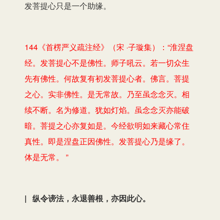
发菩提心只是一个助缘。
144《首楞严义疏注经》（宋 ·子璇集）：“淮涅盘
经。发菩提心不是佛性。师子吼云。若一切众生
先有佛性。何故复有初发菩提心者。佛言。菩提
之心。实非佛性。是无常故。乃至虽念念灭。相
续不断。名为修道。犹如灯焰。虽念念灭亦能破
暗。菩提之心亦复如是。今经欲明如来藏心常住
真性。即是涅盘正因佛性。发菩提心乃是缘了。
体是无常。 ”
| 纵令谤法，永退善根，亦因此心。