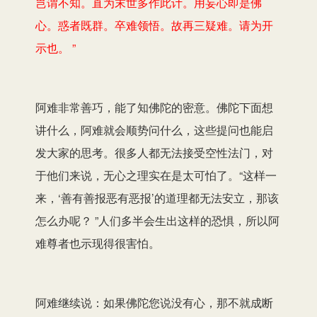
岂谓不知。直为末世多作此计。用妄心即是佛
心。惑者既群。卒难领悟。故再三疑难。请为开
示也。 ”
阿难非常善巧，能了知佛陀的密意。佛陀下面想
讲什么，阿难就会顺势问什么，这些提问也能启
发大家的思考。很多人都无法接受空性法门，对
于他们来说，无心之理实在是太可怕了。“这样一
来，‘善有善报恶有恶报’的道理都无法安立，那该
怎么办呢？ ”人们多半会生出这样的恐惧，所以阿
难尊者也示现得很害怕。
阿难继续说：如果佛陀您说没有心，那不就成断