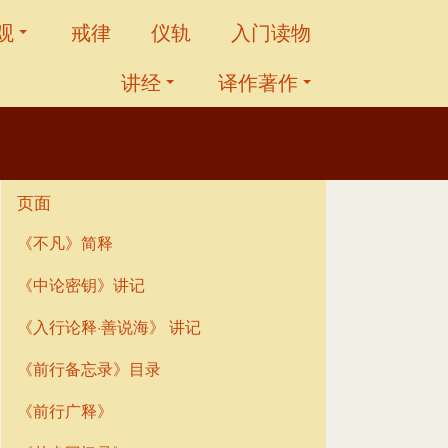
观
戒律
仪轨
入门读物
讲经
译作著作
页面
《不凡》简释
《中论密钥》讲记
《入行论释·善说海》 讲记
《前行备忘录》目录
《前行广释》