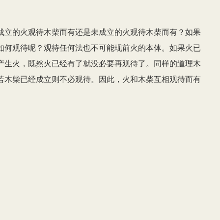
成立的火观待木柴而有还是未成立的火观待木柴而有？如果
如何观待呢？观待任何法也不可能现前火的本体。如果火已
产生火，既然火已经有了就没必要再观待了。同样的道理木
若木柴已经成立则不必观待。因此，火和木柴互相观待而有