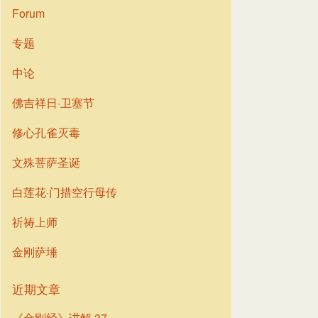
Forum
专题
中论
佛吉祥日·卫塞节
修心孔雀灭毒
文殊菩萨圣诞
白莲花·门措空行母传
祈祷上师
金刚萨埵
近期文章
《金刚经》讲解 37