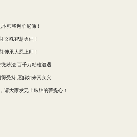
礼本师释迦牟尼佛！
礼文殊智慧勇识！
礼传承大恩上师！
深微妙法 百千万劫难遭遇
闻得受持 愿解如来真实义
，请大家发无上殊胜的菩提心！