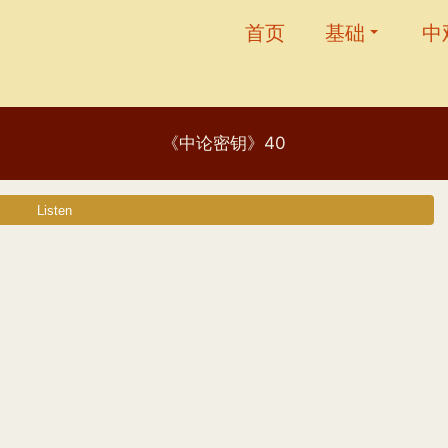
首页
基础
中
《中论密钥》40