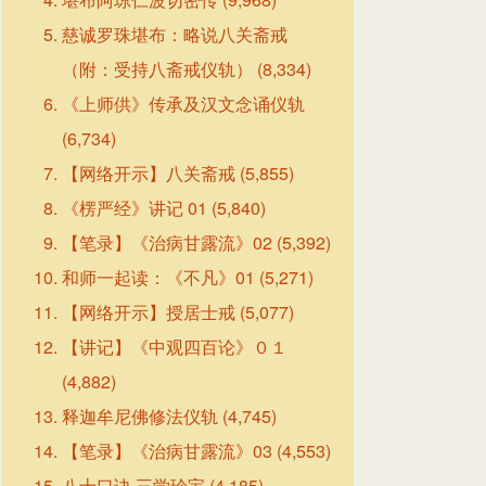
慈诚罗珠堪布：略说八关斋戒
（附：受持八斋戒仪轨）
(8,334)
《上师供》传承及汉文念诵仪轨
(6,734)
【网络开示】八关斋戒
(5,855)
《楞严经》讲记 01
(5,840)
【笔录】《治病甘露流》02
(5,392)
和师一起读：《不凡》01
(5,271)
【网络开示】授居士戒
(5,077)
【讲记】《中观四百论》０１
(4,882)
释迦牟尼佛修法仪轨
(4,745)
【笔录】《治病甘露流》03
(4,553)
八十口诀·三学珍宝
(4,185)