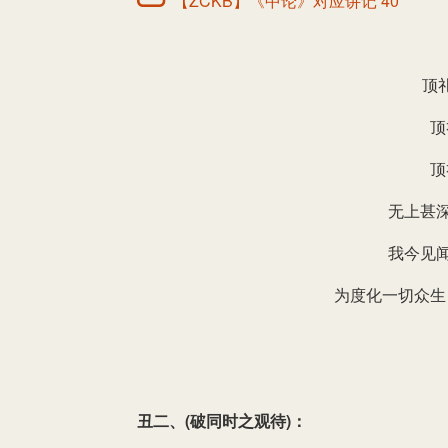
【ZCKB】《中论》对应讲记 40
顶
顶
顶
无上甚
我今见
为度化一切众生
丑二、(破同时之观待)：