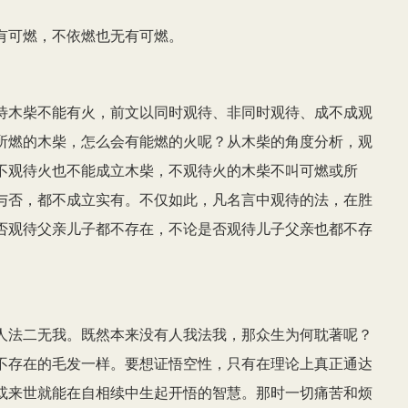
有可燃，不依燃也无有可燃。
待木柴不能有火，前文以同时观待、非同时观待、成不成观
所燃的木柴，怎么会有能燃的火呢？从木柴的角度分析，观
不观待火也不能成立木柴，不观待火的木柴不叫可燃或所
与否，都不成立实有。不仅如此，凡名言中观待的法，在胜
否观待父亲儿子都不存在，不论是否观待儿子父亲也都不存
人法二无我。既然本来没有人我法我，那众生为何耽著呢？
不存在的毛发一样。要想证悟空性，只有在理论上真正通达
或来世就能在自相续中生起开悟的智慧。那时一切痛苦和烦