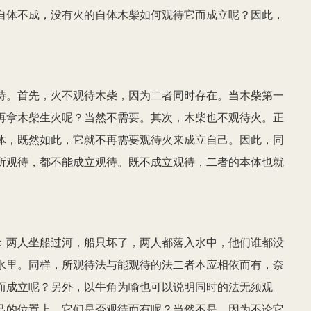
自体不成，没有火的自体木柴如何观待它而成立呢？因此，
待。首先，火不观待木柴，因为二者同时存在。当木柴第一
再拿木柴生火呢？当然不需要。其次，木柴也不观待火。正
体，既然如此，它就不再需要观待火来成立自己。因此，同
所观待，都不能成立观待。既不成立观待，二者的本体也就
：两人坐船过河，船只坏了，两人都落入水中，他们谁都没
水里。同样，所观待法与能观待的法二者本应相依而有，奈
而成立呢？另外，以牛角为喻也可以说明同时的法无须观
己的位置上，它们是否观待而有呢？当然不是，因为不论它