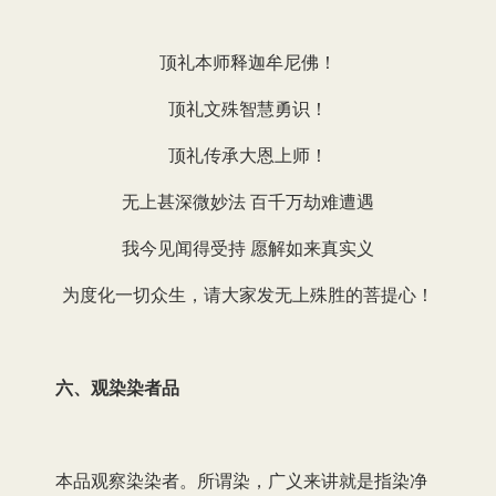
顶礼本师释迦牟尼佛！
顶礼文殊智慧勇识！
顶礼传承大恩上师！
无上甚深微妙法 百千万劫难遭遇
我今见闻得受持 愿解如来真实义
为度化一切众生，请大家发无上殊胜的菩提心！
六、观染染者品
本品观察染染者。所谓染，广义来讲就是指染净