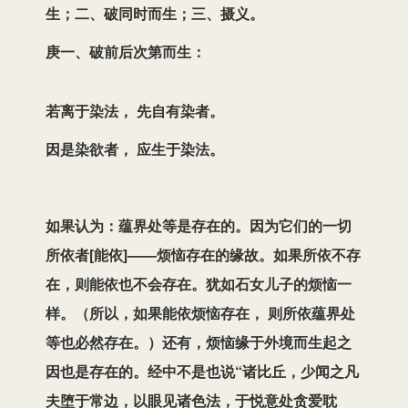
生；二、破同时而生；三、摄义。
庚一、破前后次第而生：
若离于染法， 先自有染者。
因是染欲者， 应生于染法。
如果认为：蕴界处等是存在的。因为它们
的一切
所依者
[
能依
]
——烦恼存在的缘故。如果
所依不存
在，则能依也不会存在。犹如石女儿子的烦恼一
样。（所以，如果能依烦恼存在， 则所依蕴界处
等也必然存在。）
还有，烦恼缘于外境而生起之
因也是存在的。经中不是也说“诸比丘，少闻之凡
夫堕于常边，以眼见诸色法，于悦意处贪爱耽