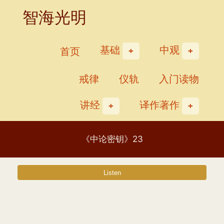
Skip
智海光明
to
content
基础
中观
首页
戒律
仪轨
入门读物
讲经
译作著作
《中论密钥》23