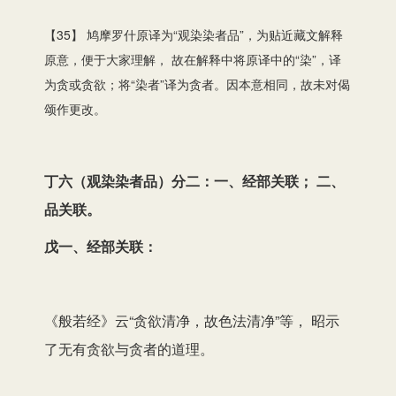
【35】 鸠摩罗什原译为“观染染者品”，为贴近藏文解释
原意，便于大家理解， 故在解释中将原译中的“染”，译
为贪或贪欲；将“染者”译为贪者。因本意相同，故未对偈
颂作更改。
丁六（观染染者品）分二：一、经部关联； 二、
品关联。
戊一、经部关联：
《般若经》云“贪欲清净，故色法清净”等， 昭示
了无有贪欲与贪者的道理。