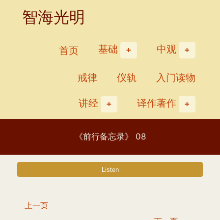
Skip
智海光明
to
content
基础
中观
首页
戒律
仪轨
入门读物
讲经
译作著作
《前行备忘录》 08
上一页