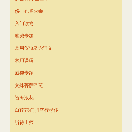
修心孔雀灭毒
入门读物
地藏专题
常用仪轨及念诵文
常用课诵
戒律专题
文殊菩萨圣诞
智海浪花
白莲花·门措空行母传
祈祷上师