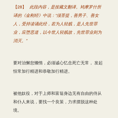
【28】
此段内容，是按藏文翻译。鸠摩罗什所
译的《金刚经》中说
：“须菩提，
善男子、善女
人，受持读诵此经，若为人轻贱，是人先世罪
业，应堕恶道，以今世人轻贱故，先世罪业则为
消灭。”
要对治懈怠懒惰，必须诚心忆念死亡无常， 发起
恒常加行精进和恭敬加行精进。
被他奴役，对于上师和富翁身边无有自由的侍从
和仆人来说，要找一个良策，力求摆脱这种处
境。