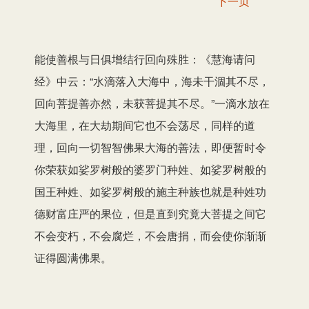
下一页
能使善根与日俱增结行回向殊胜：《慧海请问
经》中云：“水滴落入大海中，海未干涸其不尽，
回向菩提善亦然，未获菩提其不尽。”一滴水放在
大海里，在大劫期间它也不会荡尽，同样的道
理，回向一切智智佛果大海的善法，即便暂时令
你荣获如娑罗树般的婆罗门种姓、如娑罗树般的
国王种姓、如娑罗树般的施主种族也就是种姓功
德财富庄严的果位，但是直到究竟大菩提之间它
不会变朽，不会腐烂，不会唐捐，而会使你渐渐
证得圆满佛果。