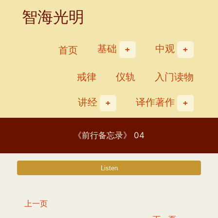
Skip
智海光明
to
content
基础
中观
首页
戒律
仪轨
入门读物
讲经
译作著作
《前行备忘录》 04
上一页