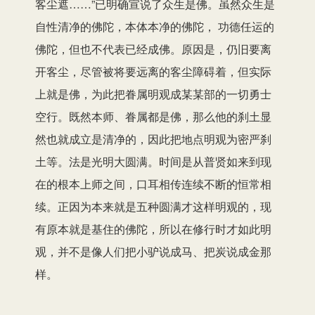
客尘遮……”已明确宣说了众生是佛。虽然众生是
自性清净的佛陀，本体本净的佛陀， 功德任运的
佛陀，但也不代表已经成佛。原因是，仍旧要离
开客尘，尽管被将要远离的客尘障碍着，但实际
上就是佛，为此把眷属明观成某某部的一切勇士
空行。既然本师、眷属都是佛，那么他的刹土显
然也就成立是清净的，因此把地点明观为密严刹
土等。法是光明大圆满。时间是从普贤如来到现
在的根本上师之间，口耳相传连续不断的恒常相
续。正因为本来就是五种圆满才这样明观的，现
有原本就是基住的佛陀，所以在修行时才如此明
观，并不是像人们把小驴说成马、把炭说成金那
样。