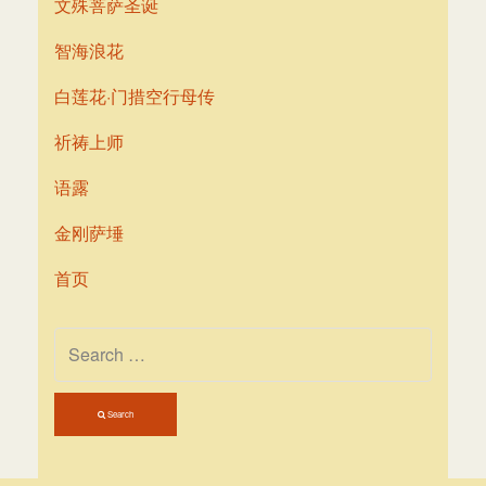
文殊菩萨圣诞
智海浪花
白莲花·门措空行母传
祈祷上师
语露
金刚萨埵
首页
Search