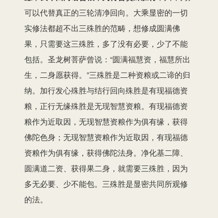
可以代替真正的三轮清净回向。大乘显密的一切
实修法都超不出三殊胜的范畴，想修成圆满佛
果，只需要这三殊胜，多了没有必要，少了不能
包括。圣龙树菩萨曾说：“圆满福慧资，福慧所出
生，二身愿获得。”三殊胜是二种资粮或二谛的归
纳。加行发心殊胜与结行回向殊胜是有现福德资
粮，正行无缘殊胜是无现智慧资粮。有现福德资
粮作为近取因，无现智慧资粮作为俱有缘，获得
佛陀色身；无现智慧资粮作为近取因，有现福德
资粮作为俱有缘，获得佛陀法身。净化基二障、
圆满道二资、获得果二身，就需要三殊胜，因为
多无必要、少不能包。三殊胜是显密共同所观修
的法。