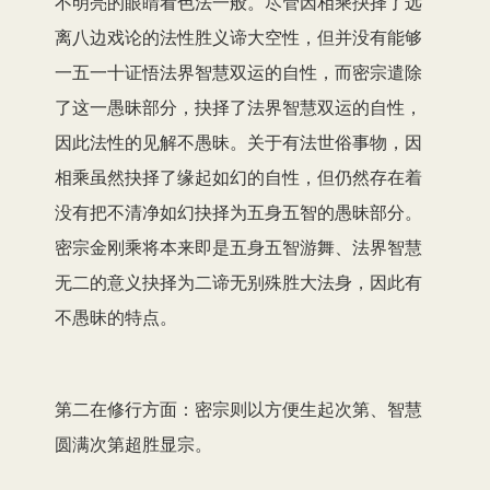
不明亮的眼睛看色法一般。尽管因相乘抉择了远
离八边戏论的法性胜义谛大空性，但并没有能够
一五一十证悟法界智慧双运的自性，而密宗遣除
了这一愚昧部分，抉择了法界智慧双运的自性，
因此法性的见解不愚昧。关于有法世俗事物，因
相乘虽然抉择了缘起如幻的自性，但仍然存在着
没有把不清净如幻抉择为五身五智的愚昧部分。
密宗金刚乘将本来即是五身五智游舞、法界智慧
无二的意义抉择为二谛无别殊胜大法身，因此有
不愚昧的特点。
第二在修行方面：密宗则以方便生起次第、智慧
圆满次第超胜显宗。