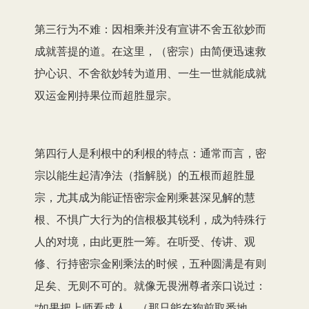
第三行为不难：因相乘并没有宣讲不舍五欲妙而
成就菩提的道。在这里，（密宗）由简便迅速救
护心识、不舍欲妙转为道用、一生一世就能成就
双运金刚持果位而超胜显宗。
第四行人是利根中的利根的特点：通常而言，密
宗以能生起清净法（指解脱）的五根而超胜显
宗，尤其成为能证悟密宗金刚乘甚深见解的慧
根、不惧广大行为的信根极其锐利，成为特殊行
人的对境，由此更胜一筹。在听受、传讲、观
修、行持密宗金刚乘法的时候，五种圆满是有则
足矣、无则不可的。就像无畏洲尊者亲口说过：
“如果把上师看成人，（那只能在狗前取悉地