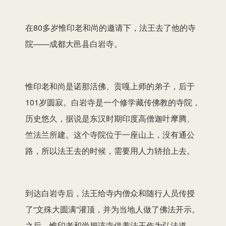
在80多岁惟印老和尚的邀请下，法王去了他的寺
院——成都大邑县白岩寺。
惟印老和尚是诺那活佛、贡嘎上师的弟子，后于
101岁圆寂。白岩寺是一个修学藏传佛教的寺院，
历史悠久，据说是东汉时期印度高僧迦叶摩腾、
竺法兰所建。这个寺院位于一座山上，没有通公
路，所以法王去的时候，需要用人力轿抬上去。
到达白岩寺后，法王给寺内僧众和随行人员传授
了“文殊大圆满”灌顶，并为当地人做了佛法开示。
之后，惟印老和尚把该寺供养法王作为弘法道