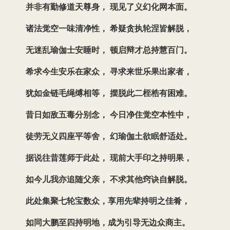
并非有勤修道天尊身， 现见了义幻化网本面。
诸法觉空一味清净性， 希疑贪执轮涅皆解脱，
无迷乱瑜伽士安睡时， 顿启辩才总持慧百门。
希求今生安乐在家众， 寻求来世乐果出家者，
犹如金链毛绳缚相等， 摆脱此二桎梏有困难。
昔日如敌五毒分别念， 今日净住觉空本性中，
徒劳无义四座平等舍， 幻瑜伽土欲眠舒适处。
据说往昔莲师于此处， 现前大手印之持明果，
如今儿我亦追随父亲， 不求其他窍诀自解脱。
此处集聚七轮宝数众，享用先辈持明之佳肴，
如同大鹏至四持明地，成为引导无边众商主。