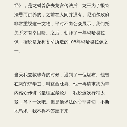
经》，是龙树菩萨去龙宫传法后，龙王为了报答
法恩而供养的，之前在人间并没有。尼泊尔政府
非常重视这一文物，平时不向公众展示，我们托
关系才有幸目睹。之后，朝拜了一尊玛哈嘎拉
像，据说是龙树菩萨所造的108尊玛哈嘎拉像之
一。
当天我去敦珠寺的时候，遇到了一位堪布。他曾
在喇荣求学过，叫益西旺嘉。他一再请求我为寺
内僧众传讲《量理宝藏论》，我说这次行程太
紧，等下一次吧。但是他求法的心非常切，不断
地恳求，我不得不答应下来。