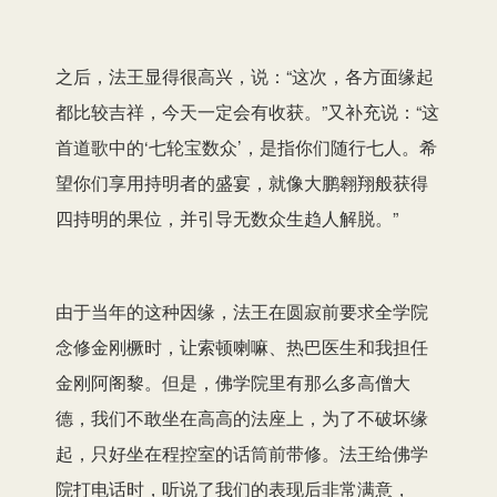
之后，法王显得很高兴，说：“这次，各方面缘起
都比较吉祥，今天一定会有收获。”又补充说：“这
首道歌中的‘七轮宝数众’，是指你们随行七人。希
望你们享用持明者的盛宴，就像大鹏翱翔般获得
四持明的果位，并引导无数众生趋人解脱。”
由于当年的这种因缘，法王在圆寂前要求全学院
念修金刚橛时，让索顿喇嘛、热巴医生和我担任
金刚阿阁黎。但是，佛学院里有那么多高僧大
德，我们不敢坐在高高的法座上，为了不破坏缘
起，只好坐在程控室的话筒前带修。法王给佛学
院打电话时，听说了我们的表现后非常满意，