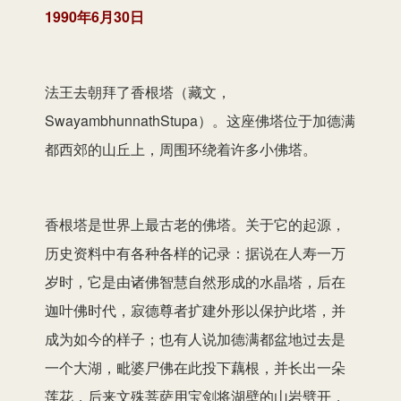
1990年6月30日
法王去朝拜了香根塔（藏文，
SwayambhunnathStupa）。这座佛塔位于加德满
都西郊的山丘上，周围环绕着许多小佛塔。
香根塔是世界上最古老的佛塔。关于它的起源，
历史资料中有各种各样的记录：据说在人寿一万
岁时，它是由诸佛智慧自然形成的水晶塔，后在
迦叶佛时代，寂德尊者扩建外形以保护此塔，并
成为如今的样子；也有人说加德满都盆地过去是
一个大湖，毗婆尸佛在此投下藕根，并长出一朵
莲花，后来文殊菩萨用宝剑将湖壁的山岩劈开，