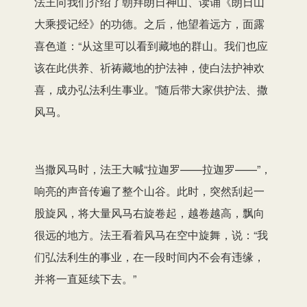
法王向我们介绍了朝拜朗日神山、读诵《朗日山
大乘授记经》的功德。之后，他望着远方，面露
喜色道：“从这里可以看到藏地的群山。我们也应
该在此供养、祈祷藏地的护法神，使白法护神欢
喜，成办弘法利生事业。”随后带大家供护法、撒
风马。
当撒风马时，法王大喊“拉迦罗——拉迦罗——”，
响亮的声音传遍了整个山谷。此时，突然刮起一
股旋风，将大量风马右旋卷起，越卷越高，飘向
很远的地方。法王看着风马在空中旋舞，说：“我
们弘法利生的事业，在一段时间内不会有违缘，
并将一直延续下去。”