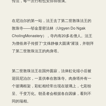
传法，每一次行程也安排得很满。
在尼泊尔的第一站，法王去了第二世敦珠法王的
敦珠寺——邬金显密法林（Urgyen Do Ngak
CholingMonastery），寺内有20多名僧人。法王
为僧俗弟子传授了“文殊静修大圆满”灌顶，并朝拜
了第二世敦珠法王的肉身塔。
第二世敦珠法王在国外圆寂，法体虹化缩小后被
迎回尼泊尔，一直供奉在敦珠寺。肉身塔外有一
个玻璃框架，彩虹相经常出现在玻璃上，七彩纷
呈、千变万化。朝圣者会根据各自因缘，看到不
同的瑞相。