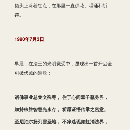
额头上涂着红点，在那里一直供花、唱诵和祈
祷。
1990年7月3日
早晨，在法王的光明觉受中，显现出一首开启金
刚橛伏藏的道歌：
诸佛事业总集文殊尊， 住于心间童子瓶身界，
加持殊胜智慧光永存， 祈愿证悟传承之密意。
至尼泊尔扬列雪圣地， 不净迷现如虹消法界，