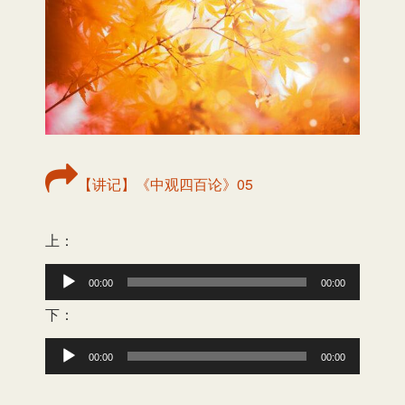
【讲记】《中观四百论》05
上：
音
00:00
00:00
频
下：
播
音
00:00
00:00
放
频
器