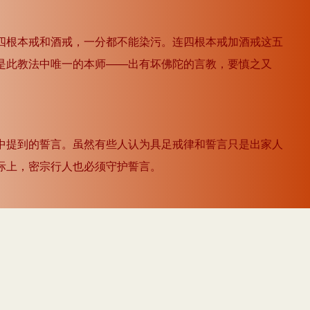
四根本戒和酒戒，一分都不能染污。连四根本戒加酒戒这五
是此教法中唯一的本师——出有坏佛陀的言教，要慎之又
中提到的誓言。虽然有些人认为具足戒律和誓言只是出家人
际上，密宗行人也必须守护誓言。