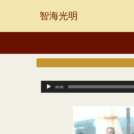
Skip
to
智海光明
content
音
00:00
频
播
放
器