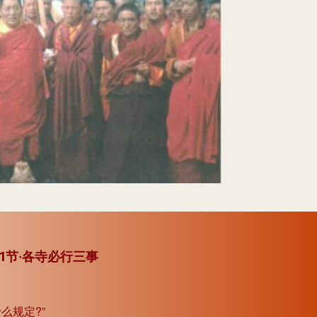
头
键
来
增
高
或
降
低
音
量。
1节·各寺必行三事
么规定?”