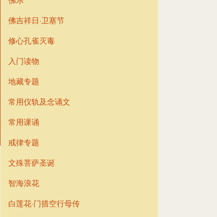
佛吉祥日·卫塞节
修心孔雀灭毒
入门读物
地藏专题
常用仪轨及念诵文
常用课诵
戒律专题
文殊菩萨圣诞
智海浪花
白莲花·门措空行母传