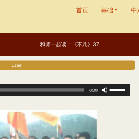
首页
基础
中
和师一起读：《不凡》37
使
00:00
用
上
/
下
箭