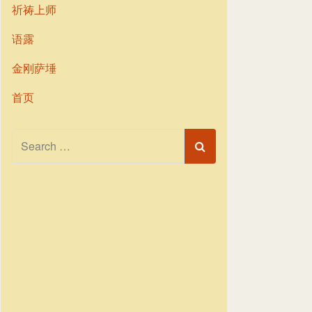
祈祷上师
语露
金刚萨埵
首页