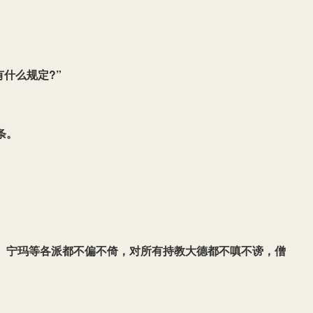
什么规定?”
条。
、宁玛等各派都不偏不倚，对所有持教大德都不嗔不谤，僧