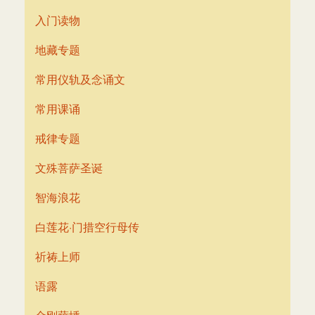
入门读物
地藏专题
常用仪轨及念诵文
常用课诵
戒律专题
文殊菩萨圣诞
智海浪花
白莲花·门措空行母传
祈祷上师
语露