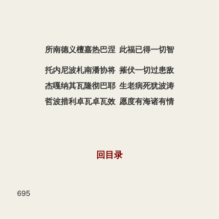
所南德义檀嘉热巴涅 此福已得一切智
托内尼波札南潘协将
摧伏一切过患敌
杰嘎纳其瓦隆彻巴耶
生老病死犹波涛
哲波措利卓瓦卓瓦效
愿度有海诸有情
回目录
695