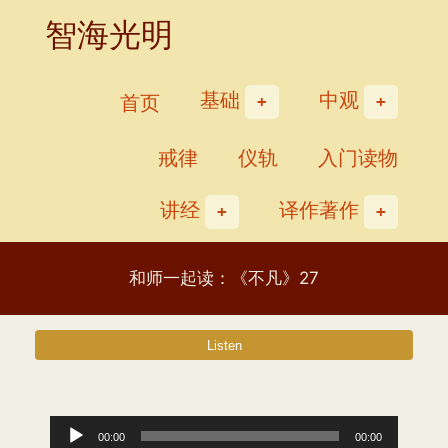
Skip
智海光明
to
content
基础
中观
首页
戒律
仪轨
入门读物
讲经
译作著作
和师一起读：《不凡》27
音
00:00
00:00