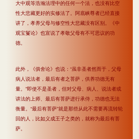
大中观等浩瀚法理中的任何一个法，也没有比空
性大悲藏更好的实修法了。阿底峡尊者已经直接
讲了，孝养父母与修空性大悲藏没有区别。《中
观宝鬘论》也宣说了孝敬父母有不可思议的功
德。
此外，《俱舍论》也说：“虽非圣者然而于，父母
病人说法者，最后有者之菩萨，供养功德无有
量。”即使不是圣者，但对父母、病人、说法者或
讲法的上师、最后有菩萨进行承侍，功德也无法
衡量。“最后有菩萨”就是那些从此不需要再流转轮
回的人，比如义成王子之类的，就称为最后有菩
萨。