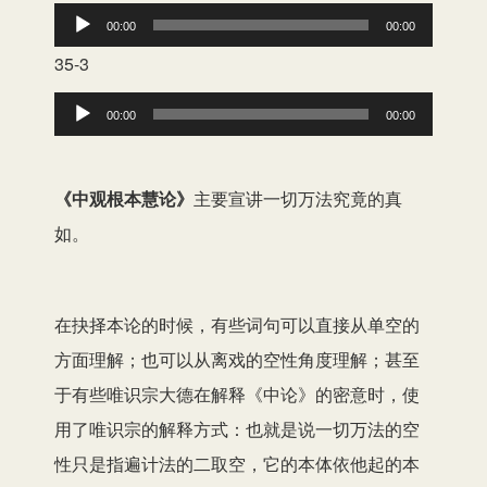
音
00:00
00:00
放
频
35-3
器
播
音
00:00
00:00
放
频
器
播
《中观根本慧论》
主要宣讲一切万法究竟的真
放
如。
器
在抉择本论的时候，有些词句可以直接从单空的
方面理解；也可以从离戏的空性角度理解；甚至
于有些唯识宗大德在解释《中论》的密意时，使
用了唯识宗的解释方式：也就是说一切万法的空
性只是指遍计法的二取空，它的本体依他起的本