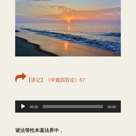
【讲记】《中观四百论》57
音
00:00
00:00
频
播
诸法等性本基法界中，
放