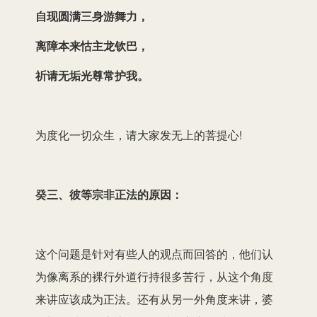
自现圆满三身游舞力，
器
离障本来怙主龙钦巴，
祈请无垢光尊常护我。
为度化一切众生，请大家发无上的菩提心!
癸三、彼等宗非正法的原因：
这个问题是针对有些人的观点而回答的，他们认
为像离系的裸行外道行持很多苦行，从这个角度
来讲应该成为正法。还有从另一外角度来讲，婆