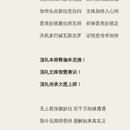
加华头吉新拉意拉闷 文殊加持入心间
晋美彭措夏拉所瓦得 祈祷晋美彭措足
共机多巴破瓦新吉罗 证悟意传求加持
顶礼本师释迦牟尼佛！
顶礼文殊智慧勇识！
顶礼传承大恩上师！
无上甚深微妙法 百千万劫难遭遇
我今见闻得受持 愿解如来真实义