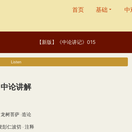
首页
基础
中
【新版】《中论讲记》015
中论讲解
龙树菩萨 ·造论
麦彭仁波切 · 注释