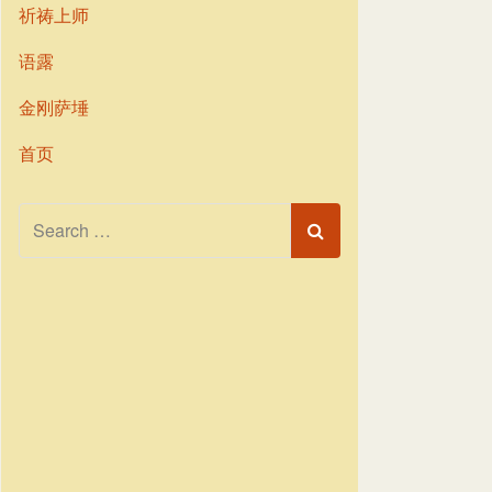
祈祷上师
语露
金刚萨埵
首页