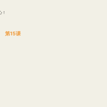
心！
第15课