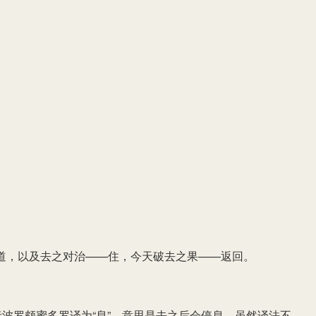
道，以及去之对治——住，今天破去之果——返回。
者波罗颇蜜多罗译为“息”，意思是去之后会停息。虽然译法不