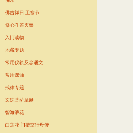
佛吉祥日·卫塞节
修心孔雀灭毒
入门读物
地藏专题
常用仪轨及念诵文
常用课诵
戒律专题
文殊菩萨圣诞
智海浪花
白莲花·门措空行母传