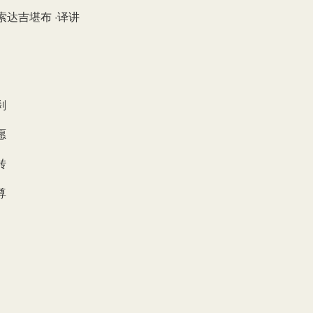
索达吉堪布 ·译讲
刹
愿
转
尊