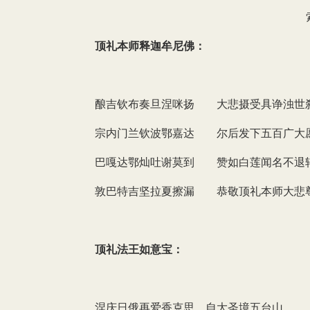
顶礼本师释迦牟尼佛：
酿吉钦布奏旦涅咪扬 大悲摄受具诤浊世
宗内门兰钦波鄂嘉达 尔后发下五百广大
巴嘎达鄂灿吐谢莫到 赞如白莲闻名不退
敦巴特吉坚拉夏擦漏 恭敬顶礼本师大悲
顶礼法王如意宝：
涅庆日俄再爱香克思 自大圣境五台山