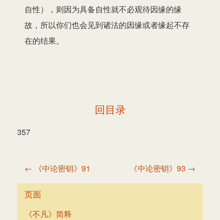
自性），则因为具备自性就不必观待因缘的缘
故，所以你们也会见到诸法的因缘或者缘起不存
在的结果。
回目录
357
文
← 《中论密钥》91
《中论密钥》93 →
章
导
页面
航
《不凡》简释