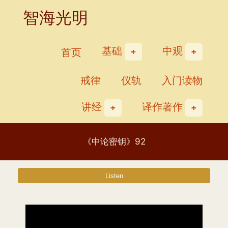
Skip
智海光明
to
content
基础
中观
首页
戒律
仪轨
入门读物
讲经
译作著作
《中论密钥》92