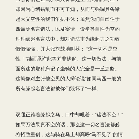
却因为心绪错乱而不可了知，从而与强调具备缘
起大义空性的我们争执不休；虽然你们自己住于
四谛等名言诸法，以及宴请、设坐等自性为空的
种种缘起名言法中，却对诸法本为缘起力之功效
懵懵懂懂，并大张旗鼓地叫嚣： “这一切不是空
性！”继而承许此等并非缘起。这一切做法，与前
面所述的那种忘记了坐骑的人完全是一丘之貉。
这就像对主张他空见的人辩论说“如同马匹一般的
所有缘起名言法都被你们毁坏了”一样。
双腿正跨着缘起之马，口中却吼着：“诸法不空！”
如果万法果真不空的话，那么这一切名言法都必
将招致重创，这与骑在马上却高呼“马不见了”的情