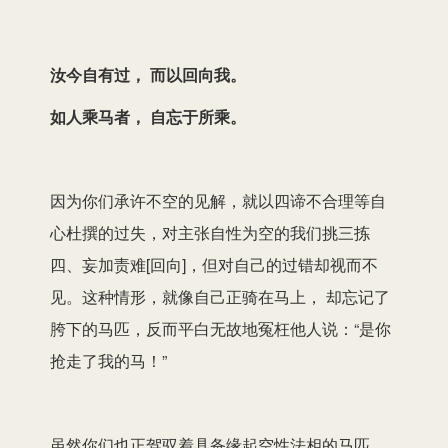
汝今自有过， 而以回向我。
如人乘马者， 自忘于所乘。
因为你们承许不空的见解，就以四谛不合理等自
心杜撰的过失，对主张自性为空的我们挑三拣
四、妄加责难[回向]，但对自己的过错却视而不
见。这种情形，就像自己正骑在马上， 却忘记了
胯下的马匹，反而平白无故地冤枉他人说：“是你
抢走了我的马！”
虽然你们也正驾驭着具备缘起空性法相的马匹，