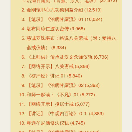
治病甘露流 （音频、原文、笔录）
(37,573)
金刚铠甲心咒功德利益介绍
(12,519)
【笔录】《治病甘露流》01
(10,024)
堪布阿琼仁波切密传
(9,968)
慈诚罗珠堪布：略说八关斋戒（附：受持八
斋戒仪轨）
(8,334)
《上师供》传承及汉文念诵仪轨
(6,736)
【网络开示】八关斋戒
(5,856)
《楞严经》讲记 01
(5,840)
【笔录】《治病甘露流》02
(5,392)
和师一起读：《不凡》01
(5,272)
【网络开示】授居士戒
(5,077)
【讲记】《中观四百论》０１
(4,883)
释迦牟尼佛修法仪轨
(4,745)