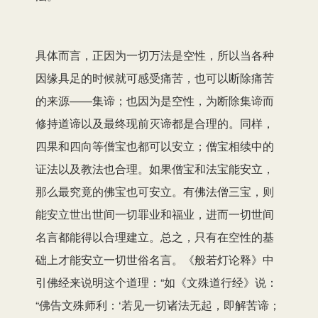
具体而言，正因为一切万法是空性，所以当各种
因缘具足的时候就可感受痛苦，也可以断除痛苦
的来源——集谛；也因为是空性，为断除集谛而
修持道谛以及最终现前灭谛都是合理的。同样，
四果和四向等僧宝也都可以安立；僧宝相续中的
证法以及教法也合理。如果僧宝和法宝能安立，
那么最究竟的佛宝也可安立。有佛法僧三宝，则
能安立世出世间一切罪业和福业，进而一切世间
名言都能得以合理建立。总之，只有在空性的基
础上才能安立一切世俗名言。《般若灯论释》中
引佛经来说明这个道理：“如《文殊道行经》说：
“佛告文殊师利：‘若见一切诸法无起，即解苦谛；