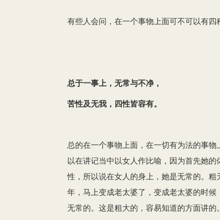
有些人会问，在一个事物上面可不可以有四
总于一事上，无常与不净，
苦性及无我，四性皆容有。
总的在一个事物上面，在一切有为法的事物
以在讲记当中以女人作比喻，因为首先她的
性，所以说在女人的身上，她是无常的。粗
年，马上变成老太婆了，变成老太婆的时候
无常的。这是粗大的，容易知道的方面讲的