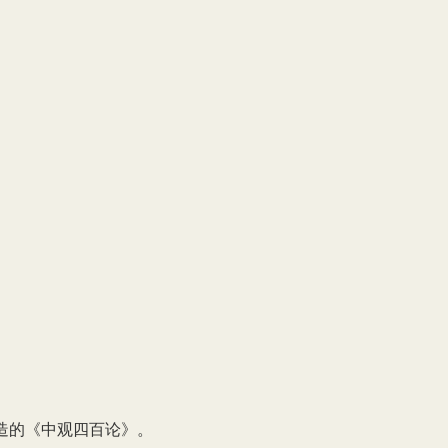
造的《中观四百论》。