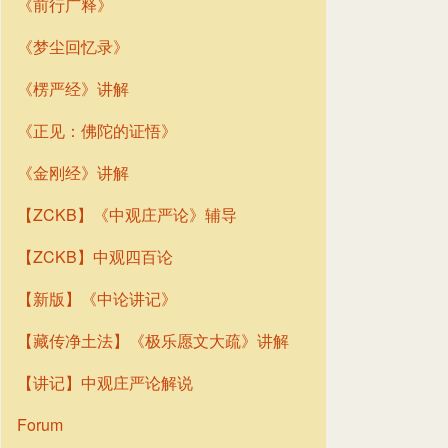
《前行广释》
《梦尘回忆录》
《楞严经》讲解
《正见：佛陀的证悟》
《金刚经》讲解
【ZCKB】《中观庄严论》辅导
【ZCKB】中观四百论
【新版】《中论讲记》
【藏传净土法】《极乐愿文大疏》讲解
【讲记】中观庄严论解说
Forum