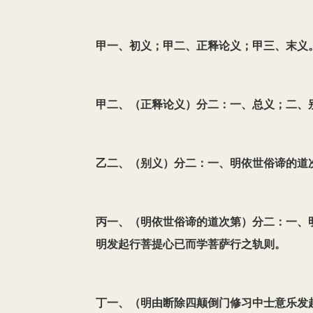
甲一、初义；甲二、正释论义；甲三、末义
甲二、（正释论义）分二：一、总义；二、
乙二、（别义）分二：一、明依世俗谛的道
丙一、（明依世俗谛的道次第）分二：一、
明发起行菩提心已而学菩萨行之轨则。
丁一、（明由断除四颠倒门修习中士意乐发