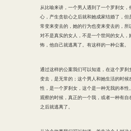
从比喻来讲，一个男人遇到了一个罗刹女，
心，产生贪欲心之后就和她成家结婚了，但
常变来变去的，她的行为也变来变去的，所
对不是真实的女人，不是一个世间的女人，
怖，他自己就逃离了。有这样的一种公案。
通过这样的公案我们可以知道，在这个罗刹
变去，是无常的；这个男人和她生活的时候
性，是一个罗刹女，这个是一种无我的本性
观察的时候，真正的一个我，或者一种有自
之后就逃离了。