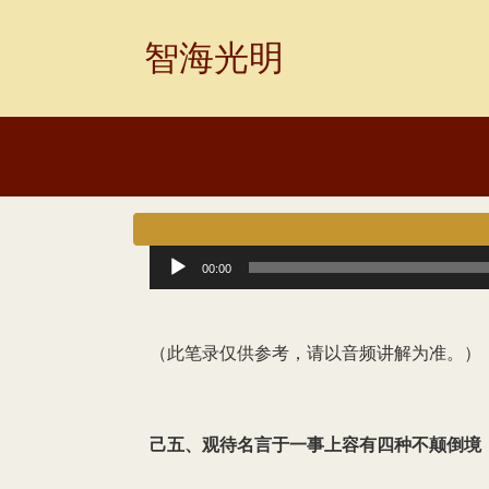
Skip
to
智海光明
content
音
00:00
频
播
（此笔录仅供参考，请以音频讲解为准。）
放
器
己五、观待名言于一事上容有四种不颠倒境