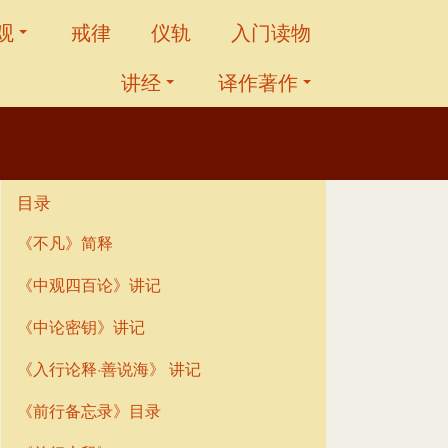
观
戒律
仪轨
入门读物
讲经
译作著作
目录
《不凡》简释
《中观四百论》讲记
《中论密钥》讲记
《入行论释·善说海》 讲记
《前行备忘录》目录