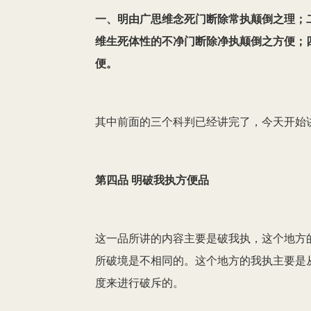
一、明由广思维念死门断除常执颠倒之理；
维生死体性的不净门断除净执颠倒之方便；
便。
其中前面的三个科判已经讲完了，今天开始
第四品 明破我执方便品
这一品所讲的内容主要是破我执，这个地方
所破境是不相同的。这个地方的我执主要是
度来进行破斥的。