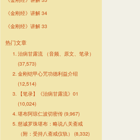
《金刚经》讲解 34
《金刚经》讲解 33
热门文章
治病甘露流 （音频、原文、笔录）
(37,573)
金刚铠甲心咒功德利益介绍
(12,514)
【笔录】《治病甘露流》01
(10,024)
堪布阿琼仁波切密传
(9,967)
慈诚罗珠堪布：略说八关斋戒
（附：受持八斋戒仪轨）
(8,332)