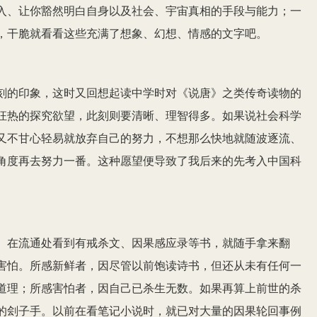
入、让你豁然明白自身以及社会、宇宙真相的手段与能力；一
，干脆就看看这些充满了想象、幻想、情感的文字吧。
刻的印象，这时又回想起读中学时对《说唐》之类传奇读物的
狂热的探究欲望，此刻则要清晰、理智得多。如果说社会科学
又不甘心轻易就放弃自己的努力，不想那么快地就随波逐流、
角度再去努力一番。这种愿望便导致了我后来的先考入中国科
。
。在流通处看到有戒杀文、因果感应录等书，就随手拿来翻
害怕。所感新鲜者，因尽管以前饱读诗书，但还从未有任何一
道理；所感害怕者，因自己已杀生无数。如果再算上前世的杀
的刽子手。以前在看笔记小说时，就已对大量的因果轮回事例