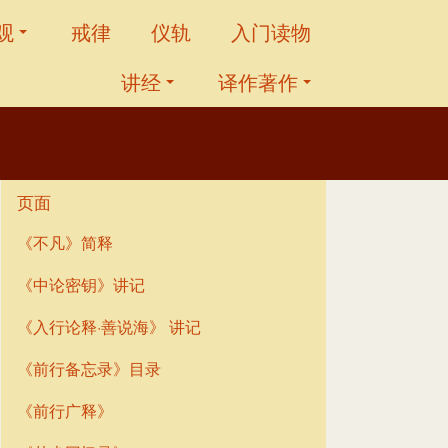
观
戒律
仪轨
入门读物
讲经
译作著作
页面
《不凡》简释
《中论密钥》讲记
《入行论释·善说海》 讲记
《前行备忘录》目录
《前行广释》