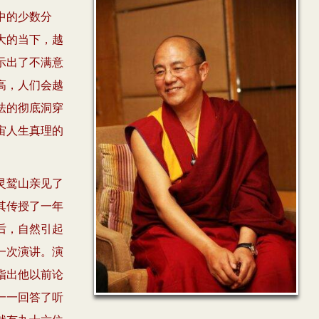
中的少数分
大的当下，越
示出了不满意
高，人们会越
法的彻底洞穿
宙人生真理的
灵鹫山亲见了
其传授了一年
后，自然引起
一次演讲。演
指出他以前论
一一回答了听