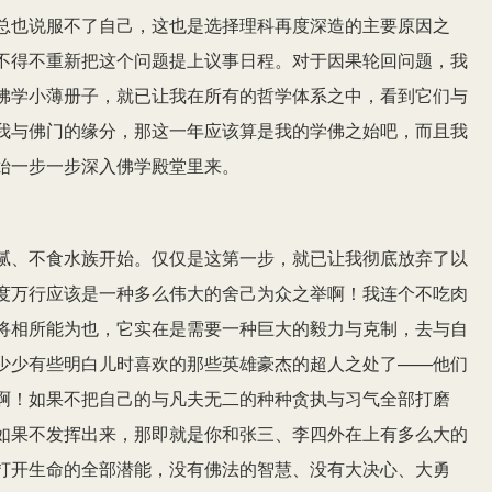
总也说服不了自己，这也是选择理科再度深造的主要原因之
不得不重新把这个问题提上议事日程。对于因果轮回问题，我
佛学小薄册子，就已让我在所有的哲学体系之中，看到它们与
我与佛门的缘分，那这一年应该算是我的学佛之始吧，而且我
始一步一步深入佛学殿堂里来。
腻、不食水族开始。仅仅是这第一步，就已让我彻底放弃了以
度万行应该是一种多么伟大的舍己为众之举啊！我连个不吃肉
将相所能为也，它实在是需要一种巨大的毅力与克制，去与自
少少有些明白儿时喜欢的那些英雄豪杰的超人之处了——他们
啊！如果不把自己的与凡夫无二的种种贪执与习气全部打磨
如果不发挥出来，那即就是你和张三、李四外在上有多么大的
打开生命的全部潜能，没有佛法的智慧、没有大决心、大勇