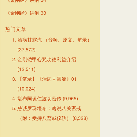
《金刚经》讲解 33
热门文章
治病甘露流 （音频、原文、笔录）
(37,572)
金刚铠甲心咒功德利益介绍
(12,511)
【笔录】《治病甘露流》01
(10,024)
堪布阿琼仁波切密传
(9,965)
慈诚罗珠堪布：略说八关斋戒
（附：受持八斋戒仪轨）
(8,328)