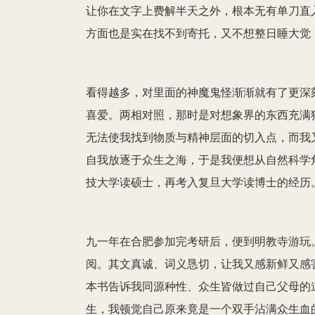
让你在文字上费解半天之外，根本无有单刀直
方面也是实在找不到寄托，又不想整日睡大觉
看得越多，对里面的神魔鬼怪渐渐就有了更深
喜爱。两相对照，那时是对想象界的东西充满
无法使我找到物质与精神层面的切入点，而我
自我放逐于众生之海，于是我便想从自然科学
技大学读硕士，再考入复旦大学读博士的经历
九一年在合肥参加完考研后，便到明教寺游玩
阅。其文真诚、词义恳切，让我又感新鲜又感
本书告诉我同源种性、众生皆做过自己父母的
生，我顿觉自己原来竟是一个双手沾满众生血