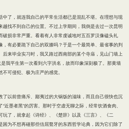
活中了，就连我自己的平常生活都已是混乱不堪。在理想与现
来越找不到自己的位置。不过上学期间，我倒是去过一次昆明
而破损非常严重。看着有人非常虔诚地对五百罗汉像磕头礼
像，有必要跪下自己的双膝吗？于是一个最简单、最省事的判
。后来毕业实习时，我又路过西南部的某个寺庙，见山门墙上
，这是我平生第一次看到六字洪名，故而印象深刻极了。那黄墙
然不可侵犯、极为庄严的感觉。
教了以前曾痛斥、鄙夷过的大锅饭的滋味，而且自己很快也沉
了“近墨者黑”的厉害。那时于空虚无聊之际，经常饮酒食肉、
可玩了，就拿起《诗经》、《楚辞》以及《三言》、《二
是困为不想再碰那些佶屈聱牙的东西哲学论典，因为它们除了