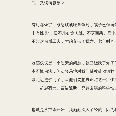
气，又谈何容易？
有时嘴馋了，刚想破戒吃条鱼时，筷子已伸向
中有性灵”，便不觉心惊肉跳、不寒而栗。后
不过这前后工夫，大约花去了我六、七年时间
这还仅仅是一个吃素的问题，就已让我了知了
本不懂佛法，但却轻易地对我们佛教徒动辄翻
聚足迈进佛门了，当他们要想真正吃透一部佛
一、超越有无、言语道断、究竟圆满的科学性
也就是从戒杀开始，我渐渐深入了经藏，因为