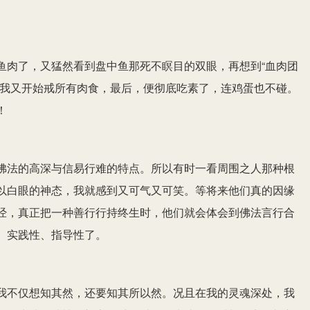
鱼肉了，又猛然看到盘中鱼那死不瞑目的双眼，再想到“血肉团
来我又开始戒所有肉食，最后，便彻底吃素了，连鸡蛋也不碰。
！
佛法的高深与信易行难的特点。所以有时一看周围之人那种根
以白眼的神态，我就感到又可气又可笑。等将来他们真的因缘
经，真正把一种善行行持终生时，他们就会体会到佛法言行合
、实践性、指导性了。
我不仅想知其然，还要知其所以然。况且在我的灵魂深处，我