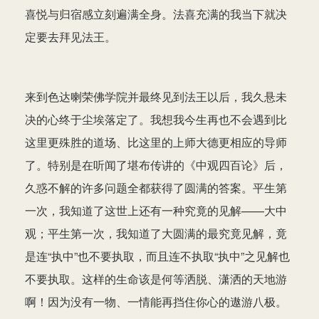
喜悦与归宿感立刻遍满全身。法喜充满的我当下就决
定要去拜见法王。
来到色达喇荣佛学院并最终见到法王以后，我久悬未
决的心终于尘埃落定了。我想我今生再也不会遇到比
这里更殊胜的道场、比这里的上师大德更相应的导师
了。特别是在听闻了堪布传讲的《中观四百论》后，
久惑不解的许多问题全都获得了圆满的答案。平生第
一次，我知道了这世上还有一种究竟的见解——大中
观；平生第一次，我知道了大圆满的最究竟见解，竟
是连“执中”也不要执取，而且连不执取“执中”之见解也
不要执取。这样的生命该是何等洒脱、潇洒的天地游
啊！因为没有一物、一情能再挡住你心的遨游八极。