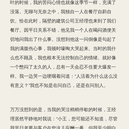
叶的时候，我的苦闷心情也就像这季节一样，充满了
没落。无聊与无奈之中，我独自一人在餐厅自斟自
饮。恰在此时，隔壁的建筑公司王经理也来到了我们
餐厅。因平日关系不错，他见我一个人在喝闷酒便关
切地问我出了什么事。没想到他这一问倒像是勾起了
我的满腹伤心事，我顿时嚎啕大哭起来。当时的我什
么也不顾及，我也根本无法控制自己的情绪。就好像
一个憋闷了太久的人，总有一天会忍不住要大爆发一
样。我一边哭一边哽咽着问道：“人活着为什么这么没
有意义？”我也不知是在问自己，还是在问别人。
万万没想到的是，当我的哭泣稍稍停歇的时候，王经
理居然平静地对我说：“小王，您可能还不知道，尽管
我平日老要与客户在您这儿应酬一番，但我至少明白