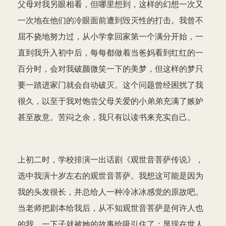
父母对我另眼相看，但哪里想到，这样的幻想一次又
一次地在他们的冷眼面前遭到毁灭性的打击。我曾不
屈不挠地努力过，从小学拿回家第一个满分开始，一
直到我升入初中后，每每都做着当爸妈看到红红的一
百分时，会对我破颜微笑一下的美梦，但这样的梦只
要一踏进家门就会自动破灭。这个问题曾经困扰了我
很久，以至于我对饱尝父母关爱的小弟弟充满了嫉妒
甚至敌意。苦闷之余，我只有以读书来充实自己。
上初二时，学校排演一出话剧《观世音菩萨传说》，
选中我演十岁左右的观世音菩萨。我想这可能是因为
我的头发很长，并总给人一种冷冰冰感觉的原故吧。
当老师把剧本给我后，从不知观世音菩萨是何许人也
的我，一下子就被她的故事给吸引住了：显现在世人