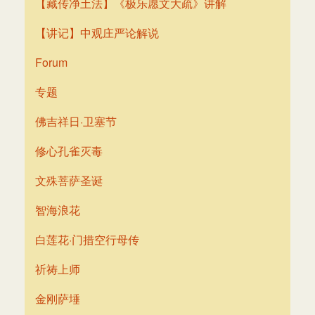
【藏传净土法】《极乐愿文大疏》讲解
【讲记】中观庄严论解说
Forum
专题
佛吉祥日·卫塞节
修心孔雀灭毒
文殊菩萨圣诞
智海浪花
白莲花·门措空行母传
祈祷上师
金刚萨埵