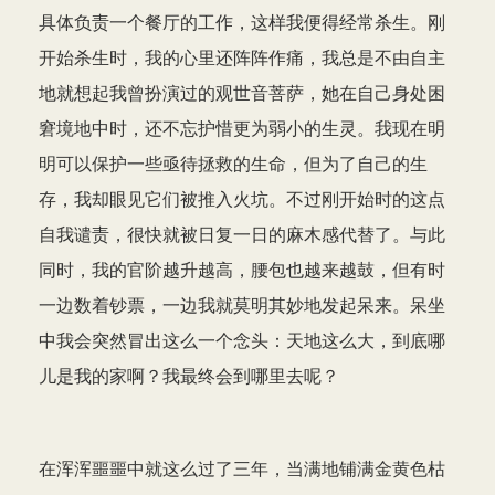
具体负责一个餐厅的工作，这样我便得经常杀生。刚
开始杀生时，我的心里还阵阵作痛，我总是不由自主
地就想起我曾扮演过的观世音菩萨，她在自己身处困
窘境地中时，还不忘护惜更为弱小的生灵。我现在明
明可以保护一些亟待拯救的生命，但为了自己的生
存，我却眼见它们被推入火坑。不过刚开始时的这点
自我谴责，很快就被日复一日的麻木感代替了。与此
同时，我的官阶越升越高，腰包也越来越鼓，但有时
一边数着钞票，一边我就莫明其妙地发起呆来。呆坐
中我会突然冒出这么一个念头：天地这么大，到底哪
儿是我的家啊？我最终会到哪里去呢？
在浑浑噩噩中就这么过了三年，当满地铺满金黄色枯