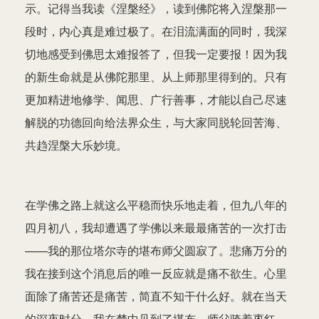
示。记得当我读《涅槃经》，读到佛陀将入涅槃那一
段时，内心真是难过极了。在泪流满面的同时，我深
切地感受到佛思太难报答了，但我一定要报！因为我
的新生命就是从佛陀那里、从上师那里得到的。只有
更加精进地修学、闻思、广行善事，才能以自己尽速
解脱的功德回向给法界众生，与大家同脱轮回苦海、
共趋涅槃大乐妙境。
在学佛之路上就这么平稳而快乐地走着，但九八年的
四月初八，我却遭遇了学佛以来最最痛苦的一次打击
——我的那位塔尔寺的堪布师父圆寂了。悲痛万分的
我在接到这个消息后的唯一反应就是痛不欲生。心里
面除了痛苦还是痛苦，简直不知干什么好。就在当天
的深夜时分，我在梦中见到了堪布。师父骑着枣红