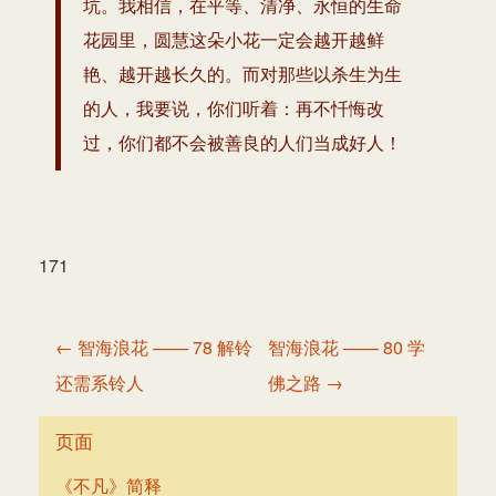
坑。我相信，在平等、清净、永恒的生命
花园里，圆慧这朵小花一定会越开越鲜
艳、越开越长久的。而对那些以杀生为生
的人，我要说，你们听着：再不忏悔改
过，你们都不会被善良的人们当成好人！
171
文
← 智海浪花 —— 78 解铃
智海浪花 —— 80 学
章
还需系铃人
佛之路 →
导
航
页面
《不凡》简释