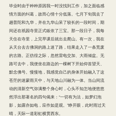
毕业时由于种种原因我一时没找到工作，加之面临感
情方面的纠葛，故而心情十分低落。七月下旬我去了
趟普陀和九华，并在九华山呆了较长的一段时间，期
间还在祇园寺里正式皈依了三宝。那一段日子，我每
天住在寺里，上完早课后就出去爬山。有一次，我在
从天台去古佛洞的路上迷了路，结果走入了一条荒废
的古路。正彷徨之际，忽然雷电交加、大雨倾盆。无
路可去中，我便坐在路边的一棵树下开始仰首望天、
默念佛号。慢慢地，我感觉自己的身体开始融入了这
苍茫的迷蒙雨天中，与天地山川融为一体。当山间流
动的清新空气弥满整个身心时，心头不知怎地便悠悠
然浮出那著名的四句偈来：“一切有为法，如梦幻泡
影，如露亦如电，应作如是观。”睁开眼，此时雨过天
晴，天际一道彩虹横贯西东。