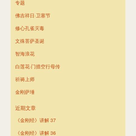
专题
佛吉祥日·卫塞节
修心孔雀灭毒
文殊菩萨圣诞
智海浪花
白莲花·门措空行母传
祈祷上师
金刚萨埵
近期文章
《金刚经》讲解 37
《金刚经》讲解 36