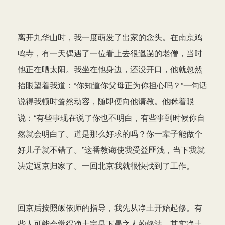
离开九华山时，我一度萌发了出家的念头。在南京鸡
鸣寺，有一天偶遇了一位看上去很邋遢的老僧，当时
他正在晒太阳。我坐在他身边，还没开口，他就忽然
抬眼望着我道：“你知道你父母正为你担心吗？”一句话
说得我顿时耸然动容，随即便向他请教。他眯着眼
说：“有些事现在说了你也不明白，有些事到时候你自
然就会明白了。道是那么好求的吗？你一辈子能做个
好儿子就不错了。”这番教诲使我受益匪浅，当下我就
决定返京归家了。一回北京我就很快找到了工作。
回京后按照皈依师的指导，我先从净土开始起修。有
些人可能会觉得净土宗是下愚之人的修法，其实净土