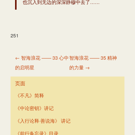
也沉入到无边的深深静穆中去了……
251
文
← 智海浪花 —— 33 心中
智海浪花 —— 35 精神
章
的启明星
的力量 →
导
航
页面
《不凡》简释
《中论密钥》讲记
《入行论释·善说海》 讲记
《前行备忘录》目录