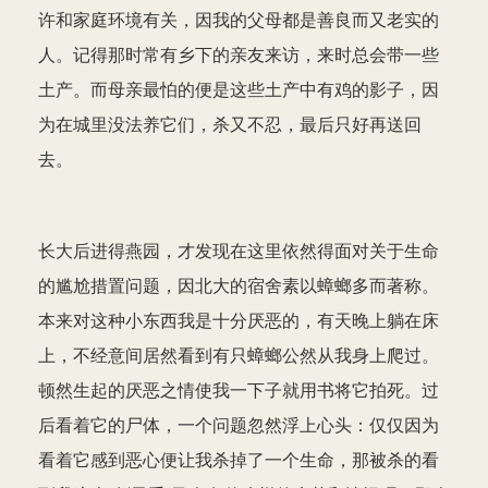
许和家庭环境有关，因我的父母都是善良而又老实的
人。记得那时常有乡下的亲友来访，来时总会带一些
土产。而母亲最怕的便是这些土产中有鸡的影子，因
为在城里没法养它们，杀又不忍，最后只好再送回
去。
长大后进得燕园，才发现在这里依然得面对关于生命
的尴尬措置问题，因北大的宿舍素以蟑螂多而著称。
本来对这种小东西我是十分厌恶的，有天晚上躺在床
上，不经意间居然看到有只蟑螂公然从我身上爬过。
顿然生起的厌恶之情使我一下子就用书将它拍死。过
后看着它的尸体，一个问题忽然浮上心头：仅仅因为
看着它感到恶心便让我杀掉了一个生命，那被杀的看