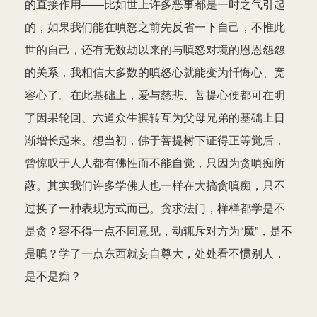
的直接作用——比如世上许多恶事都是一时之气引起
的，如果我们能在嗔怒之前先反省一下自己，不惟此
世的自己，还有无数劫以来的与嗔怒对境的恩恩怨怨
的关系，我相信大多数的嗔怒心就能变为忏悔心、宽
容心了。在此基础上，爱与慈悲、菩提心便都可在明
了因果轮回、六道众生辗转互为父母兄弟的基础上日
渐增长起来。想当初，佛于菩提树下证得正等觉后，
曾惊叹于人人都有佛性而不能自觉，只因为贪嗔痴所
蔽。其实我们许多学佛人也一样在大搞贪嗔痴，只不
过换了一种表现方式而已。贪求法门，样样都学是不
是贪？容不得一点不同意见，动辄斥对方为“魔”，是不
是嗔？学了一点东西就妄自尊大，处处看不惯别人，
是不是痴？