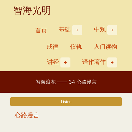
Skip
智海光明
to
content
基础
中观
首页
戒律
仪轨
入门读物
讲经
译作著作
智海浪花 —— 34 心路漫言
心路漫言