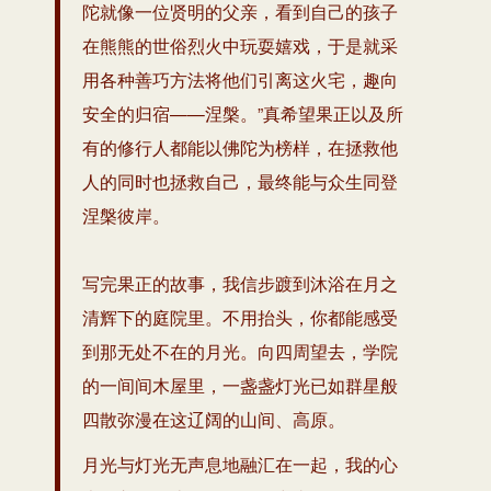
陀就像一位贤明的父亲，看到自己的孩子
在熊熊的世俗烈火中玩耍嬉戏，于是就采
用各种善巧方法将他们引离这火宅，趣向
安全的归宿——涅槃。”真希望果正以及所
有的修行人都能以佛陀为榜样，在拯救他
人的同时也拯救自己，最终能与众生同登
涅槃彼岸。
写完果正的故事，我信步踱到沐浴在月之
清辉下的庭院里。不用抬头，你都能感受
到那无处不在的月光。向四周望去，学院
的一间间木屋里，一盏盏灯光已如群星般
四散弥漫在这辽阔的山间、高原。
月光与灯光无声息地融汇在一起，我的心