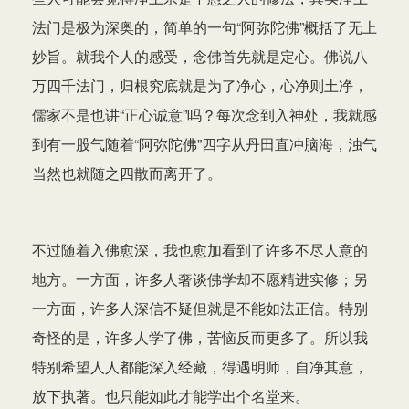
法门是极为深奥的，简单的一句“阿弥陀佛”概括了无上
妙旨。就我个人的感受，念佛首先就是定心。佛说八
万四千法门，归根究底就是为了净心，心净则土净，
儒家不是也讲“正心诚意”吗？每次念到入神处，我就感
到有一股气随着“阿弥陀佛”四字从丹田直冲脑海，浊气
当然也就随之四散而离开了。
不过随着入佛愈深，我也愈加看到了许多不尽人意的
地方。一方面，许多人奢谈佛学却不愿精进实修；另
一方面，许多人深信不疑但就是不能如法正信。特别
奇怪的是，许多人学了佛，苦恼反而更多了。所以我
特别希望人人都能深入经藏，得遇明师，自净其意，
放下执著。也只能如此才能学出个名堂来。