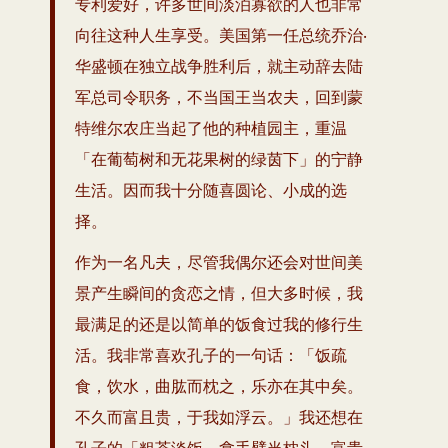
专利爱好，许多世间淡泊寡欲的人也非常
向往这种人生享受。美国第一任总统乔治‧
华盛顿在独立战争胜利后，就主动辞去陆
军总司令职务，不当国王当农夫，回到蒙
特维尔农庄当起了他的种植园主，重温
「在葡萄树和无花果树的绿茵下」的宁静
生活。因而我十分随喜圆论、小成的选
择。
作为一名凡夫，尽管我偶尔还会对世间美
景产生瞬间的贪恋之情，但大多时候，我
最满足的还是以简单的饭食过我的修行生
活。我非常喜欢孔子的一句话：「饭疏
食，饮水，曲肱而枕之，乐亦在其中矣。
不久而富且贵，于我如浮云。」我还想在
孔子的「粗茶淡饭，拿手臂当枕头，富贵