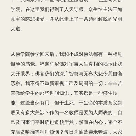
学院。在这里我们得到了人天导师、众生怙主法王如
意宝的慈悲摄受，并从此走上了一条趋向解脱的光明
大道。
从佛学院参学回来后，我和小成对佛法都有一种相见
恨晚的感觉。释迦牟尼佛对宇宙人生真相的揭示让我
大开眼界；佛菩萨们的深广智慧与无私大悲令我自惭
形秽。我不得不重新审视自己及周围的一切：辛辛苦
苦教给学生的那些世间知识，其实都是一些谋生技
能，这些当然有用，但于生死、于生命的本质意义到
底又有多大关涉？作为一名教师是要为人师表的，自
己及同事们平时确也道貌岸然，然而在内心，哪个不
充满贪嗔痴等种种烦恼？每日为油盐柴米奔波，大家