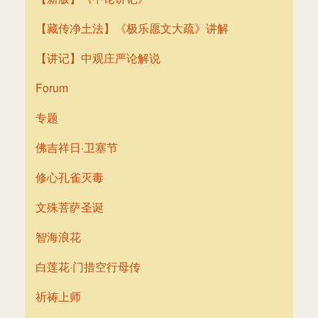
【藏传净土法】《极乐愿文大疏》讲解
【讲记】中观庄严论解说
Forum
专题
佛吉祥日·卫塞节
修心孔雀灭毒
文殊菩萨圣诞
智海浪花
白莲花·门措空行母传
祈祷上师