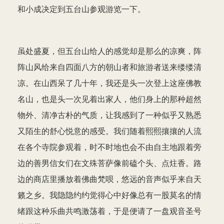
和小成决定到五台山参观游览一下。
虽处盛夏，但五台山给人的感觉却是那么的凉爽，阵
阵山风给来自四面八方的朝山者和旅游者送来缕缕清
凉。在山西呆了几十年，我还是头一次登上这座佛教
名山，也是头一次见着出家人，他们身上的那种超然
物外、清净古朴的气质，让我感到了一种似乎又熟悉
又陌生的舒心悦意的感受。我们随着熙熙攘攘的人流
在各个寺院参观着，时不时地也会不由自主地跟着旁
边的善男信女们在文殊菩萨像前磕个头、点炷香。路
边的商店里播放着佛曲梵呗，悠远的音声似乎来自天
籁之乡。我隐隐约约觉得心中好像总有一股莫名的情
绪跟这种乐曲共鸣激荡着，于是便请了一盘观音圣号