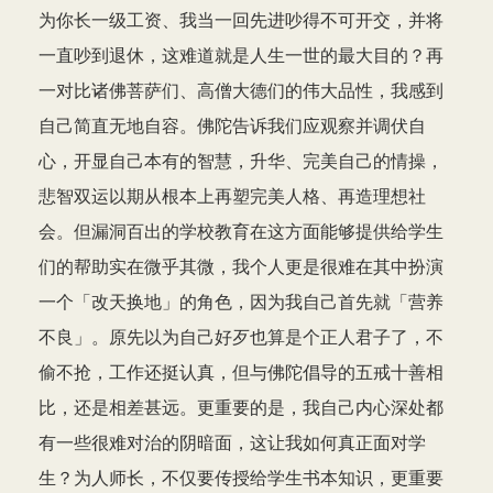
为你长一级工资、我当一回先进吵得不可开交，并将
一直吵到退休，这难道就是人生一世的最大目的？再
一对比诸佛菩萨们、高僧大德们的伟大品性，我感到
自己简直无地自容。佛陀告诉我们应观察并调伏自
心，开显自己本有的智慧，升华、完美自己的情操，
悲智双运以期从根本上再塑完美人格、再造理想社
会。但漏洞百出的学校教育在这方面能够提供给学生
们的帮助实在微乎其微，我个人更是很难在其中扮演
一个「改天换地」的角色，因为我自己首先就「营养
不良」。原先以为自己好歹也算是个正人君子了，不
偷不抢，工作还挺认真，但与佛陀倡导的五戒十善相
比，还是相差甚远。更重要的是，我自己内心深处都
有一些很难对治的阴暗面，这让我如何真正面对学
生？为人师长，不仅要传授给学生书本知识，更重要