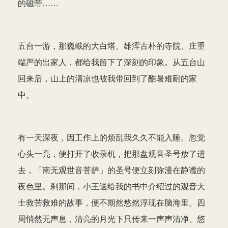
的磁带……
五台一游，那巍峨的大白塔、雄浑古朴的寺院、庄重
端严的出家人，都给我留下了深刻的印象。从五台山
回来后，山上的清凉也被我带回到了酷暑难耐的家
中。
有一天深夜，因工作上的烦乱我久久不能入睡。忽觉
心头一亮，便打开了收录机，把那盘观音圣号放了进
去，「南无观世音菩萨」的圣号便立刻弥漫在静谧的
夜色里。刹那间，小王送给我的书中介绍过的观音大
士救苦救难的故事，便不期然悠然浮现在脑海里。四
周悄然无声息，清亮的月光下只传来一声声清净、悠