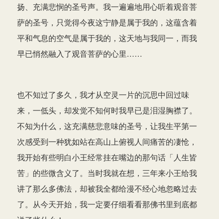
扬、充满悲悯的圣号声。我一遍遍地用心听着观音菩
萨的圣号，只觉得今夜这宁静是属于我的，这蕴含着
平和气息的空气是属于我的，这天地与我同一，而我
早已悄然融入了观音菩萨的心里……
也不知过了多久，我才从空灵一片的沉思中回过味
来，一低头，却发觉不知何时我早已是泪湿胸襟了。
不知为什么，这充满慈悲意味的圣号，让我生平第一
次感受到一种犹如站在高山上俯视人间痛苦的凄怆，
我开始有些明白小王经常挂在嘴边的那句话「人生皆
苦」的些微含义了。当时我就在想，三年来小王给我
讲了那么多佛法，却被我全都给漫不经心地忽略过去
了。从今天开始，我一定要仔细看看那佛书里到底都