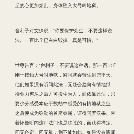
丘的心更加烦乱，身体堕入大号叫地狱。
舍利子对文殊说：“你要保护众生，不要这样说
法。一百比丘已白白毁掉，真是可惜。”
世尊告言：“舍利子，不要说这种话。那一百比丘
刚一接触大号叫地狱，瞬间就会转生到兜率天。
他们如果没有听闻此法，无疑会趋向有情地狱，
待业力穷尽之后方可投生为人，而依靠此法，只
要少分感受本应于数劫中感受的有情地狱之业，
之后便成为弥勒的首座眷属，证得阿罗汉果。带
着怀疑听闻这种法门也是殊胜的，而获得禅定、
四无色定、四无量，则不能如此。如果没有听闻