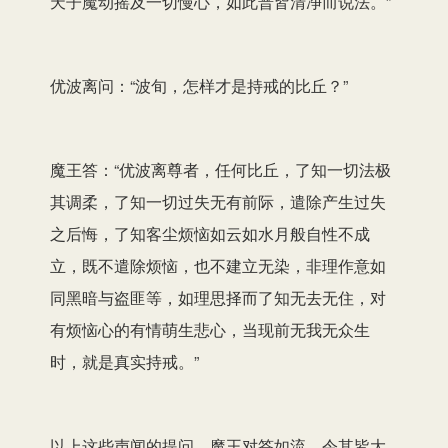
天子魔动摇及一切慢心，如此普皆清净而说法。”
优波离问：“波旬，怎样才是持戒的比丘？”
魔王答：“优波离尊者，任何比丘，了知一切法极
其调柔，了知一切过失无有前际，遣除产生过失
之后悔，了知客尘烦恼如云如水月般自性不成
立，既不遣除烦恼，也不建立无染，非理作意如
同黑暗与盗匪等，如理思择而了知无去无住，对
有烦恼心的有情萌生悲心，当现前无我无众生
时，就是真实持戒。”
以上这些声闻的提问，魔王对答如流，令其皆大