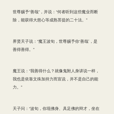
世尊赐予“善哉”，并说：“何者听到这些魔业而断
除，能获得大慈心等成熟菩提的二十法。”
界贤天子说：“魔王波旬，世尊赐予你‘善哉’，是
善得善得。”
魔王说：“我善得什么？就像鬼附人身讲说一样，
我也是依靠文殊加持力而宣说，并不是自己的能
力。”
天子问：“波旬，你现佛身、具足佛的辩才，坐在