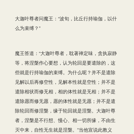
大迦叶尊者问魔王：“波旬，比丘行持瑜伽，以什
么为束缚？”
魔王答道：“大迦叶尊者，耽著禅定味，贪执寂静
等，将涅槃作心要想，认为轮回是要遣除的，这
些就是行持瑜伽的束缚。为什么呢？并不是遣除
见解以后再修空性，见解本性就是空性；并不是
遣除相状而修无相，相的体性就是无相；并不是
遣除愿而修无愿，愿的体性就是无愿；并不是遣
除轮回而修涅槃，缘于轮回就是涅槃。大迦叶尊
者，涅槃是不行想、慢心、相一切所缘，不由生
灭中来，自性无生就是涅槃。”当他宣说此教义