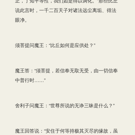
止，了知平等性，我们如是得以调化。”那些比丘
说此言时，一千二百天子对诸法远尘离垢、得法
眼净。
须菩提问魔王：“比丘如何是应供处？”
魔王答：“须菩提，若信奉无取无受，由一切信奉
中普行时……”
舍利子问魔王：“世尊所说的无诤三昧是什么？”
魔王回答说：“安住于何等持极其灭尽的缘故，虽