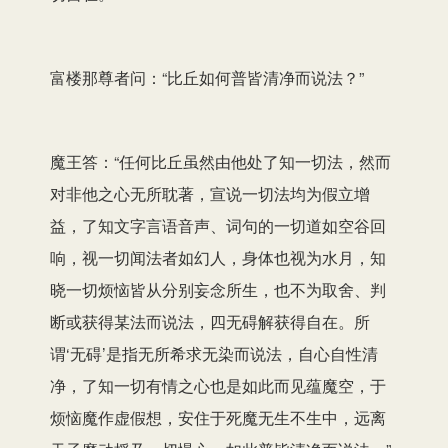
富楼那尊者问：“比丘如何普皆清净而说法？”
魔王答：“任何比丘虽然由他处了知一切法，然而
对非他之心无所耽著，宣说一切法均为假立增
益，了知文字言语音声、词句的一切道如空谷回
响，视一切闻法者如幻人，身体也视为水月，知
晓一切烦恼皆从分别妄念所生，也不为取舍、判
断或获得某法而说法，四无碍解获得自在。所
谓‘无碍’是指无所希求无染而说法，自心自性清
净，了知一切有情之心也是如此而见蕴魔空，于
烦恼魔作虚假想，安住于死魔无生不生中，远离