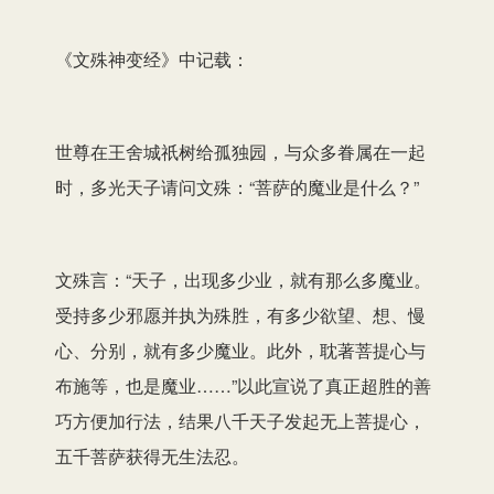
《文殊神变经》中记载：
世尊在王舍城祇树给孤独园，与众多眷属在一起
时，多光天子请问文殊：“菩萨的魔业是什么？”
文殊言：“天子，出现多少业，就有那么多魔业。
受持多少邪愿并执为殊胜，有多少欲望、想、慢
心、分别，就有多少魔业。此外，耽著菩提心与
布施等，也是魔业……”以此宣说了真正超胜的善
巧方便加行法，结果八千天子发起无上菩提心，
五千菩萨获得无生法忍。