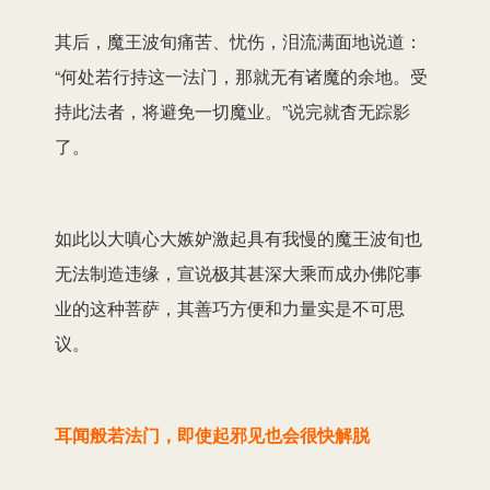
其后，魔王波旬痛苦、忧伤，泪流满面地说道：
“何处若行持这一法门，那就无有诸魔的余地。受
持此法者，将避免一切魔业。”说完就杳无踪影
了。
如此以大嗔心大嫉妒激起具有我慢的魔王波旬也
无法制造违缘，宣说极其甚深大乘而成办佛陀事
业的这种菩萨，其善巧方便和力量实是不可思
议。
耳闻般若法门，即使起邪见也会很快解脱