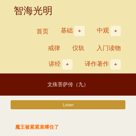
Skip
智海光明
to
content
基础
中观
首页
戒律
仪轨
入门读物
讲经
译作著作
文殊菩萨传（九）
魔王被紧紧束缚住了