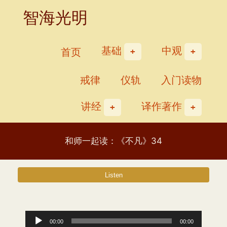
Skip
智海光明
to
content
基础
中观
首页
戒律
仪轨
入门读物
讲经
译作著作
和师一起读：《不凡》34
音
00:00
00:00