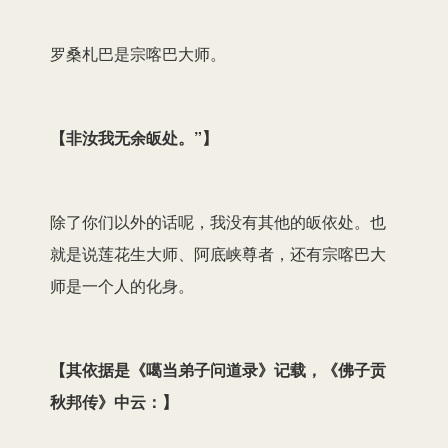
罗桑札巴是宗喀巴大师。
【
非汝我无余
皈
处。”
】
除了你们以外的话呢，我没有其他的皈依处。也
就是说莲花生大师、阿底峡尊者，还有宗喀巴大
师是一个人的化身。
【其依据是《噶当弟子问道录》记载，《佛子贡
秋邦传》中云：】