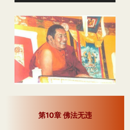
频
播
放
器
第10章 佛法无违