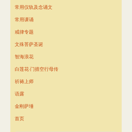
常用仪轨及念诵文
常用课诵
戒律专题
文殊菩萨圣诞
智海浪花
白莲花·门措空行母传
祈祷上师
语露
金刚萨埵
首页