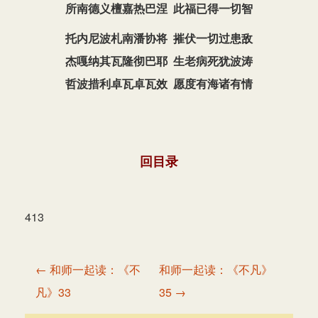
所南德义檀嘉热巴涅 此福已得一切智
托内尼波札南潘协将
摧伏一切过患敌
杰嘎纳其瓦隆彻巴耶
生老病死犹波涛
哲波措利卓瓦卓瓦效
愿度有海诸有情
回目录
413
文
← 和师一起读：《不
和师一起读：《不凡》
章
凡》33
35 →
导
航