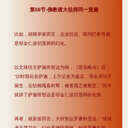
第58节·佛教诸大祖师同一意趣
比如，就噶举派而言，达波拉吉、噶玛巴希等都
是邬金仁波切莲师的幻化。
以文殊怙主萨迦班智达为例，《莲花略传》说：
“尔时我化名萨迦，上方父名为嘉花，母名卓玛子
诞生，众怙根嘎嘉村尊，修复我之诸殿堂。”其中
就讲了萨迦班智达是邬金仁波切莲师的化身。
再者，就新派而言，大班智达罗桑秋坚说：“成就
者王莲花生，幻化具德阿底峡，转世罗桑札巴