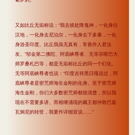
又如比丘无垢称说：“我去彼处降鬼神，一化身往
汉地，一化身去尼泊尔，一化身去下多康，一化
身游圣印度。比丘我虽无真有，常善作人君汝
友。”邬金第二佛陀、阿底峡尊者、无等宗喀巴大
师罗桑札巴等，都是无垢称比丘的同一个幻化。
无等阿底峡尊者也说：“印度吉祥黑日嘎说过，阿
底峡尊者是密咒师海生金刚的化身。至于密咒师
海生金刚，你们大多数密咒师都很清楚，所以我
现在不需要多讲。而相继涌现的藏王都仲敦巴嘉
瓦炯尼的转世，我要作详细宣说……”