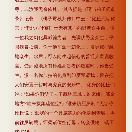
尊，非汝我无余依处。”其依据是《噶当弟子问道
录》记载，《佛子贡秋邦传》中云：“比丘无垢称
言：‘于北方吐蕃国土无有悲心的野蛮众生前，派
一位我之幻化具威德力者，先调伏野蛮众生，平
息残暴损恼。你于他前派一幻化王，引导那些藏
地众生。尔后，可以向生起信心的普通人宣说教
言、受到藏地所有种姓高贵者的敬重时，你当受
生。派一名你加持的化身到印度迎请我，旨在把
人们安置于暂时与究竟的安乐中。’化身的比丘们
说：‘如果你们父子去了藏地雪域，谁来维护邬金
地方?谁来摄集诸位空行?谁来镇压罗刹?’无垢称
比丘说：‘派我的一个具威德力的化身到雪域，再
前往罗刹境，怀柔诸位空行母，转会供轮，镇压
诸罗刹。’”