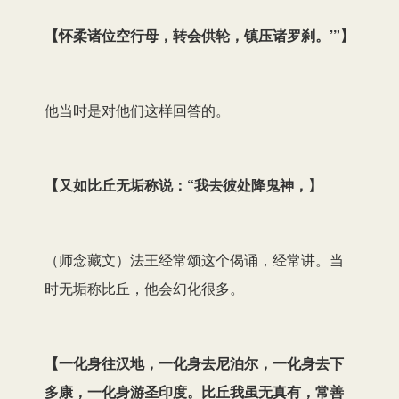
【
怀柔诸位空行母，转会供轮，镇压诸罗刹。’”
】
他当时是对他们这样回答的。
【
又如比丘无垢称说：“我去彼处降鬼神，
】
（师念藏文）法王经常颂这个偈诵，经常讲。当
时无垢称比丘，他会幻化很多。
【
一化身往汉地，一化身去尼泊尔，一化身去下
多康，一化身游圣印度。比丘我虽无真有，常善