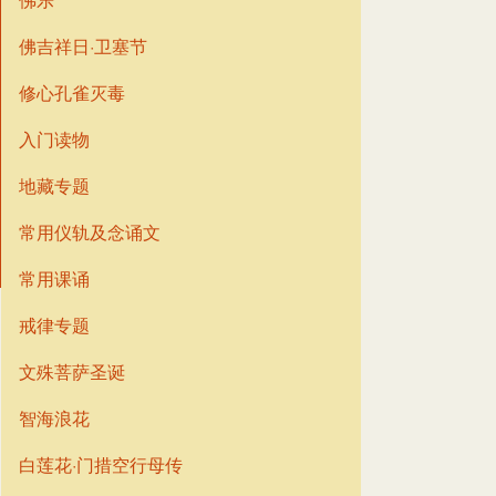
佛吉祥日·卫塞节
修心孔雀灭毒
入门读物
地藏专题
常用仪轨及念诵文
常用课诵
戒律专题
文殊菩萨圣诞
智海浪花
白莲花·门措空行母传