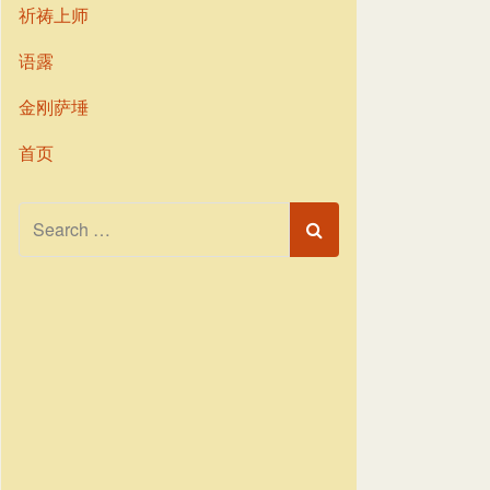
祈祷上师
语露
金刚萨埵
首页