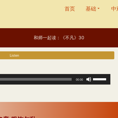
首页
基础
中
和师一起读：《不凡》30
使
00:00
用
上
/
下