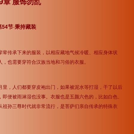
9章 服饰勿乱
箭
头
键
第54节·秉持藏装
来
增
高
辈辈传承下来的服装，以相应藏地气候冷暖、相应身体状
或
人，也需要穿符合汉族当地和习俗的衣服。
降
低
月里，人们都要穿皮袍出门，如果被泥水等打湿，干了以后
音
，即便被雨淋湿也没事。衣服也是五颜六色的，比如白色、
量。
从祖孙三尊时代就非常流行，是菩萨们亲自传承的特殊衣