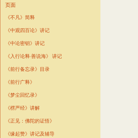
页面
《不凡》简释
《中观四百论》讲记
《中论密钥》讲记
《入行论释·善说海》 讲记
《前行备忘录》目录
《前行广释》
《梦尘回忆录》
《楞严经》讲解
《正见：佛陀的证悟》
《缘起赞》讲记及辅导