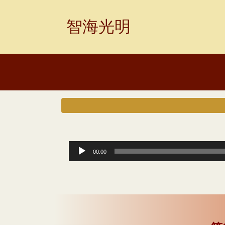
Skip
to
智海光明
content
音
00:00
频
播
放
器