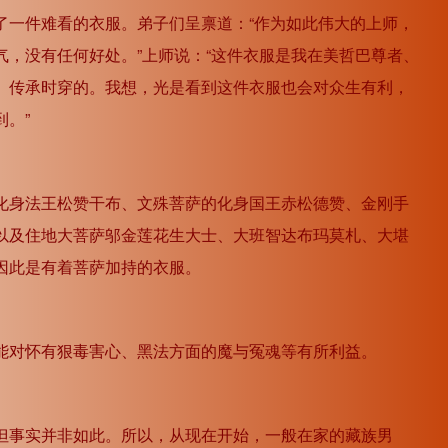
了一件难看的衣服。弟子们呈禀道：“作为如此伟大的上师，
，没有任何好处。”上师说：“这件衣服是我在美哲巴尊者、
、传承时穿的。我想，光是看到这件衣服也会对众生有利，
。”
化身法王松赞干布、文殊菩萨的化身国王赤松德赞、金刚手
以及住地大菩萨邬金莲花生大士、大班智达布玛莫札、大堪
因此是有着菩萨加持的衣服。
能对怀有狠毒害心、黑法方面的魔与冤魂等有所利益。
但事实并非如此。所以，从现在开始，一般在家的藏族男