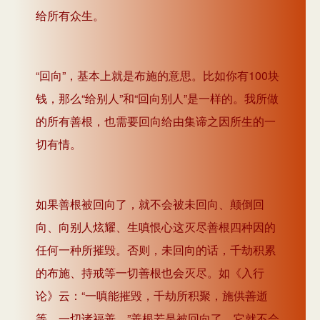
给所有众生。
“回向”，基本上就是布施的意思。比如你有100块
钱，那么“给别人”和“回向别人”是一样的。我所做
的所有善根，也需要回向给由集谛之因所生的一
切有情。
如果善根被回向了，就不会被未回向、颠倒回
向、向别人炫耀、生嗔恨心这灭尽善根四种因的
任何一种所摧毁。否则，未回向的话，千劫积累
的布施、持戒等一切善根也会灭尽。如《入行
论》云：“一嗔能摧毁，千劫所积聚，施供善逝
等，一切诸福善。”善根若是被回向了，它就不会