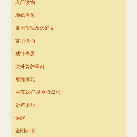
入门读物
地藏专题
常用仪轨及念诵文
常用课诵
戒律专题
文殊菩萨圣诞
智海浪花
白莲花·门措空行母传
祈祷上师
语露
金刚萨埵