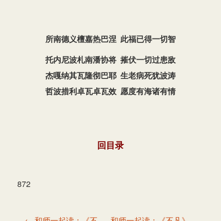
所南德义檀嘉热巴涅 此福已得一切智
托内尼波札南潘协将
摧伏一切过患敌
杰嘎纳其瓦隆彻巴耶
生老病死犹波涛
哲波措利卓瓦卓瓦效
愿度有海诸有情
回目录
872
文
← 和师一起读：《不
和师一起读：《不凡》