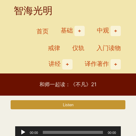
Skip
智海光明
to
content
基础
中观
首页
戒律
仪轨
入门读物
讲经
译作著作
和师一起读：《不凡》21
音
00:00
00:00