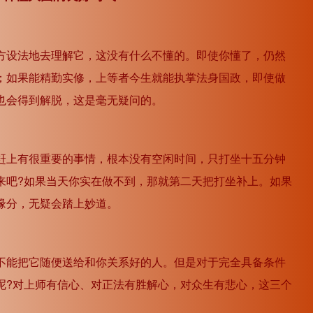
箭
头
键
方设法地去理解它，这没有什么不懂的。即使你懂了，仍然
来
；如果能精勤实修，上等者今生就能执掌法身国政，即使做
增
也会得到解脱，这是毫无疑问的。
高
或
赶上有很重要的事情，根本没有空闲时间，只打坐十五分钟
降
来吧?如果当天你实在做不到，那就第二天把打坐补上。如果
低
缘分，无疑会踏上妙道。
音
量。
不能把它随便送给和你关系好的人。但是对于完全具备条件
呢?对上师有信心、对正法有胜解心，对众生有悲心，这三个