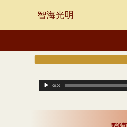
Skip
to
智海光明
content
音
00:00
频
播
放
器
第30