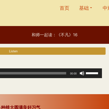
首页
基础
中
和师一起读：《不凡》16
使
00:00
用
上
/
下
节·种植大圆满良好习气