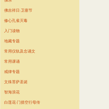
佛吉祥日·卫塞节
修心孔雀灭毒
入门读物
地藏专题
常用仪轨及念诵文
常用课诵
戒律专题
文殊菩萨圣诞
智海浪花
白莲花·门措空行母传