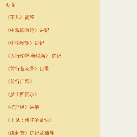
页面
《不凡》简释
《中观四百论》讲记
《中论密钥》讲记
《入行论释·善说海》 讲记
《前行备忘录》目录
《前行广释》
《梦尘回忆录》
《楞严经》讲解
《正见：佛陀的证悟》
《缘起赞》讲记及辅导