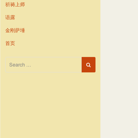
祈祷上师
语露
金刚萨埵
首页