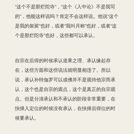
“
这个不是那烂陀寺
”，“这个
《入中论》
不是我写
的”，他能这样说吗？肯定不会这样说。
他说
“这个
是我的袈裟”也好，或者“
我
叫月称”也好，
或者
“
这
个是那烂陀寺
”
也好
，这些都可以承认。
自宗
在后得的时候
承认道果之理、
承认缘起存
在，这些方面和
这些说法就
明显相违了。所以
说，承认
补特伽罗
可以成佛并不是观待
他宗
而承
认，
这个也是
自宗的观点，
这个是真正的自宗观
点。
但是分清承认和不承认的阶段非常重要，在
抉择入定位的时候没有承认，
在抉择
后得位的时
候要承认。