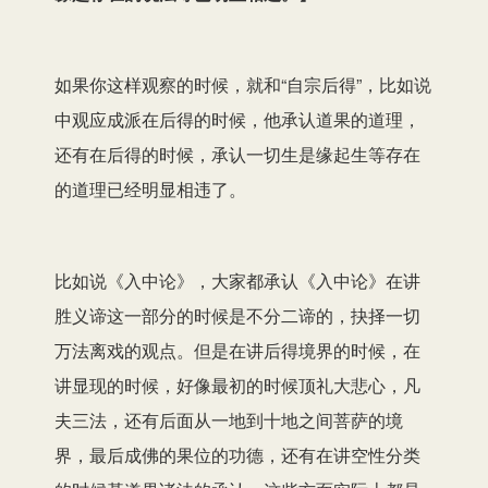
如果你这样观察的时候，就和“自宗后得”，比如说
中观应成派在后得的时候
，他承认
道果的道理
，
还有在后得的时候，承认
一切生是缘起生
等存在
的道理已经明显相违了。
比如说
《
入中论
》
，大家都承认
《
入中论
》
在讲
胜义谛
这一部分
的时候是不分二谛的，抉择一切
万法
离戏
的观点。但是在讲
后得境界的时候，
在
讲显现的时候，
好像
最初的时候顶礼大悲心，
凡
夫三法
，还有后面
从
一地到十地之间菩萨
的
境
界，
最后
成佛的果位的功德，还有
在
讲空性分类