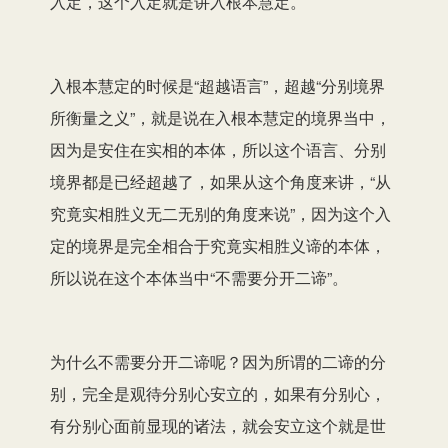
入定，这个
入定就是讲入根本慧定
。
入根本慧定的时候
是“超越语言”，超越“分别境界
所衡量之义”，就是说在
入根本慧定
的境界当中，
因为
是安住在实相的本体，
所以
这个语言、分别
境界都是
已经
超越了，如果从这个角度来讲，“从
究竟实相胜义无二无别的角度
来说
”，因为这个入
定的境界是完全相合于
究竟
实相胜义谛的本体，
所以说在这个本体当中“不需要分开二谛”。
为什么
不需要分开二谛呢？因为
所谓
的二谛的分
别，完全是观待分别心安立的，如果有分别心，
有分别心
面前显现的
诸法，就会安立
这个就是
世