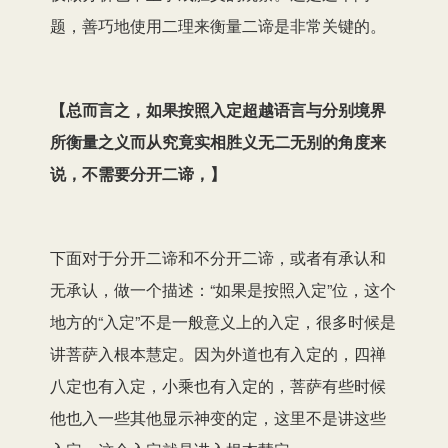
题，善巧地使用二理来衡量二谛是非常关键的。
【总而言之，如果按照入定超越语言与分别境界
所衡量之义而从究竟实相胜义无二无别的角度来
说，不需要分开二谛，】
下面对于分开二谛
和
不分开二谛，
或者
有承认
和
无
承认，做一个描述：“如果是按照入定”位，这个
地方的“入定”不是一般意义
上
的入定，很多时候是
讲菩萨
入根本慧定
。因为外道也有入定的，四禅
八定
也有
入定，小乘也有入定的，菩萨有
些
时候
他
也入一些
其他
显示
神变的定
，这里不是讲
这些