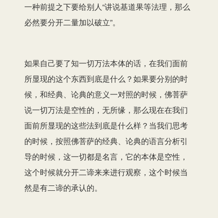
一种前提之下要给别人“讲说基道果等法理
，
那么
必然要分开二量加以破立”
。
如果自己要了知
一切万法
本体的话，在我们面前
所
显现的这个东西到底是什么
？
如果要分别的时
候
，
和
经典、
论典
的意义一对照的时候，佛菩萨
说一切万法
是
空性的，无所缘，那么现在在我们
面前所显现的这些法到底是什么样？当我们思考
的时候
，
按照
佛菩萨的经典
、论典
的语言分析引
导的时候，这一切都是名言，它的本体是空性，
这个时候就分开二谛来来进行观察，这个时候当
然是有二谛的承认
的
。