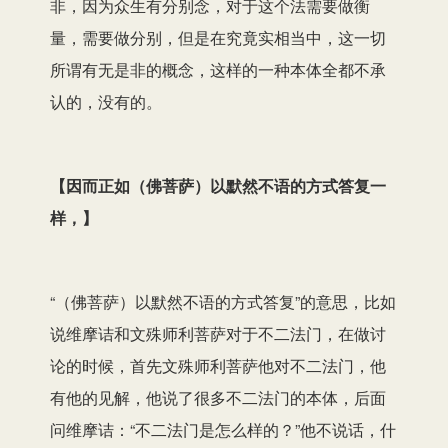
非
，因为众生
有
分别念
，
对于这个
法需要
做衡
量，需要做分别
，但是在究竟实相当中，
这
一切
所谓
有无是非的概念，这样的一种本体全都不承
认的，没有的。
【因而正如（佛菩萨）以默然不语的方式答复一
样，】
“（佛菩萨）以默然不语的方式答复”的意思，比如
说维摩诘和
文殊师利
菩萨对于不二法门，在做讨
论的时候，首先
文殊师利菩萨
他对不二法门，他
有他的见解，
他说了很多不二法门的本体
，后面
问维摩诘：“不二法门是怎么样的
？
”他不说话
，
什