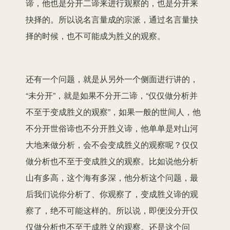
谛
，
他也是分开二谛来
进行
观察的，也是分开来
抉择的。所以说名言量
成
的宗派，通过名言量抉
择的时候，也不可能
成为胜义的
观察。
还有一个问题，
就是
从另外一个侧面
进行
讲的，
“
未分开
”
，就是
如果
不分开二谛，
“仅仅做分析并
不
至于
变成胜义的观察”，如果一般的世间人，他
不分开世俗谛
也
不分开胜义谛，他单单
是
对山河
大地来做分析，会不会变成胜义的观察呢？仅仅
做分析也不
至于
变成胜义的观察。比如说他分析
山有多高，这个海有多深，他分析这个问题，最
后我们说你分析了
、
你观察了，变成胜义谛的观
察了，绝不可能这样的。所以说，即便
没
分开仅
仅做分析也不至于成胜义的观察。还是这个问