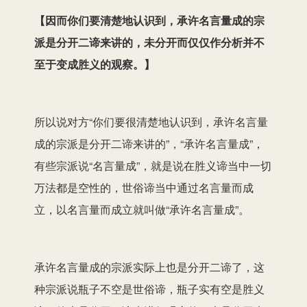
【
因而你们要清楚地认识到，承许名言量成的宗
派是分开二谛来讲的，未分开而仅仅作分析并不
至于变成胜义的观察。
】
所以说对方“你们要很清楚地认识到，承许名言量
成
的宗派是分开二谛来讲的”，“承许名言量成”，
有些
宗派说“名言量成”
，就
是
说
在胜义谛当中
一切
万法都
是空性的，世俗谛当中通过名言量而成
立，以名言量而成立就叫做“
承许名言量成
”。
承许名言量成的宗派实际上也是分开二谛了，这
种宗派说
瓶子不空
是世俗谛，
瓶子
实有空是胜义