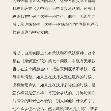
的
时候
基道果诸法的
承认
，这些
方面实际上
都是
月称菩萨
在
《
入中论
》当中直接承认的
。
还有月
称论师在
打破了这样一种自生、他生、无因生
之
后，
承许缘起
生
，
这样一种
“缘起存在”也是月称
论
师
在论典当中安立的。
所以，自宗
实际上
也有
承认和不承认两种，
这个
是在
《定解宝灯论》第
七
个问题
：中观有无承认
否
，在这个问题当中，把
自宗
到底承不承认，说
得非常清楚。如果是在抉择入定位
境界
的时候，
没有丝毫承认；如果是在抉择
后得
位的时候，是
怎么样就是怎么样，肯定会承认的。月称
论师
在
后得位的时候也不会说，
别人问
他叫什么名字，
他
不承认也不说话，然后就说“我不是月称”，或者