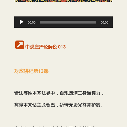
音
00:00
00:00
频
播
中观庄严论解说 013
放
器
对
应
讲
记
第13课
诸法等性本基法界中，自现圆满三身游舞力，
离障本来怙主龙钦巴，祈请无垢光尊常护我。