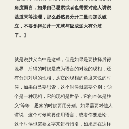
角度而言，如果自己思索或者也需要对他人讲说
基道果等法理，那么必然要分开二量而加以破
立，不要觉得如此一来就与应成派大有分歧
了。】
就是说胜义当中是这样，但是如果
是
要抉择后得
境界，后得的时候是成为语言的对境的
现相
，还
有分别
对境
的
现相
，从它的
现相
的角度来说的时
候
，
如果自己要思索，这个时候就需要分别：“这
个是一种
现相
，
它
的
现相
是世俗
，它
的本体是胜
义”等等，思索的时候要用分别。如果
需要
对他人
讲说，这个时候就要使用语言，或者你要造论，
这个时候也需要文字来
进行
指引，如果是在这样