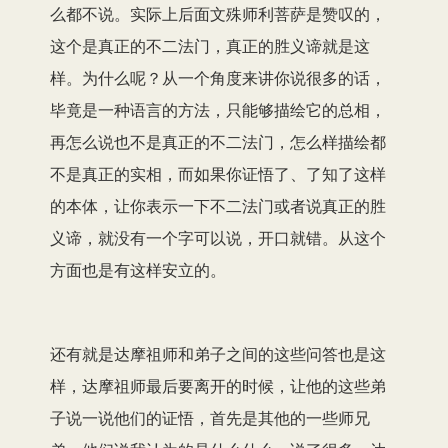
么都不说。
实际上后面文殊师利菩萨是赞叹的，
这个
是真正的
不二法门，
真正的
胜义谛就是这
样。为什么呢？从一个角度来讲你说很多的话，
毕竟是一种语言的方法，只能够描绘它的总相，
再怎么说也不是真正的不二法门，
怎么样
描绘都
不是真正的实相，而如果你证悟了
、
了知了这样
的本体，让你表示一下不二法门或者
说真正的
胜
义谛，
就
没有
一个字
可以说
，
开口就错
。从这个
方面也是有
这样
安立的。
还有就是达摩祖师和弟子之间的这些问答也是这
样，达摩祖师最后要离开的时候，让他的
这些
弟
子说一说他们的证悟，首先是其他的一些师兄