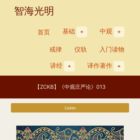
Skip
智海光明
to
content
基础
中观
首页
戒律
仪轨
入门读物
讲经
译作著作
【ZCKB】《中观庄严论》013