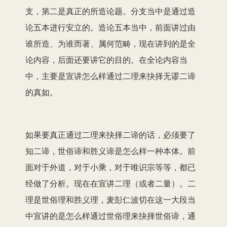
支，第二是真正的所造论
题
。分支当中是通过造
论五本进行安立的。造论五本当中，前面讲过由
谁所造、为谁而著、属何范畴，现在讲到的是全
论
内
容，后面还要讲它的目的。在全论内容当
中，主要是宣讲怎么样通过二理来抉择
无
谬二谛
的真如。
如果要真正通过二理来抉择二谛的话，必须要了
知二谛，世俗谛和胜义谛是怎么样一种本体。前
面对于外道，对于小乘，对于唯识宗等等，都已
经做了分析。现在在宣讲二理（或者二量）。二
理是世俗理和胜义理，麦彭仁波切在这一大段当
中宣讲的是怎么样通过世俗理来抉择世俗谛，通