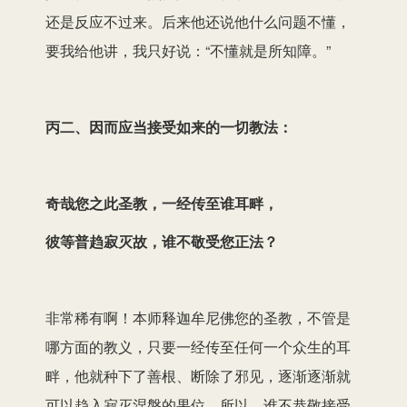
还是反应不过来。后来他还说他什么问题不懂，
要我给他讲，我只好说：“不懂就是所知障。”
丙二、因而应当接受如来的一切教法：
奇哉您之此圣教，一经传至谁耳畔，
彼等普趋寂灭故，谁不敬受您正法？
非常稀有啊！本师释迦牟尼佛您的圣教，不管是
哪方面的教义，只要一经传至任何一个众生的耳
畔，他就种下了善根、断除了邪见，逐渐逐渐就
可以趋入寂灭涅槃的果位。所以，谁不恭敬接受