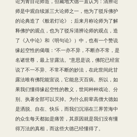
论为青目论师造，但藏地大德一直认为：清辨论
师是中观自续派三大论师之一，他为了驳斥佛护
的论典造了《般若灯论》；后来月称论师为了解
释佛护的观点，也为了驳斥清辨论师的观点，造
了《入中论》和《明句论》）中，也有一个赞说
缘起空性的偈颂：“不一亦不异，不断亦不常，是
名诸世尊，最上甘露法。”意思是说，佛陀已经宣
说了不一不异、不常不断的妙法，在此世间此甘
露法唯有佛陀能宣说，它能息灭百病。所以，如
果我们懂得缘起空性的教义，世间种种戏论、分
别、执著全部可以灭掉。为什么前辈高僧大德如
是洒脱、自在、快乐，而我们沉溺在三界苦海中
的众生每天都如是痛苦，其原因就是我们没有懂
得万法的真相，而这些大德已经懂得了。