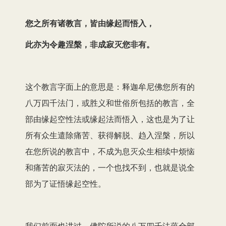
您之所有诸教言，皆由缘起而悟入，
此亦为令趣涅槃，非成寂灭您非有。
这个教言字面上的意思是：释迦牟尼佛您所有的
八万四千法门，或胜义和世俗所包括的教言，全
部由缘起空性法或缘起法而悟入，这也是为了让
所有众生遣除痛苦、获得解脱、趋入涅槃，所以
在您所说的教言中，不成为息灭众生相续中烦恼
和痛苦的寂灭法的，一个也找不到，也就是说全
部为了证悟缘起空性。
我们前面也讲过，佛陀所说的八万四千法蕴全部