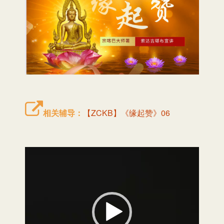
相关辅导：
【ZCKB】《缘起赞》06
视
频
播
放
器