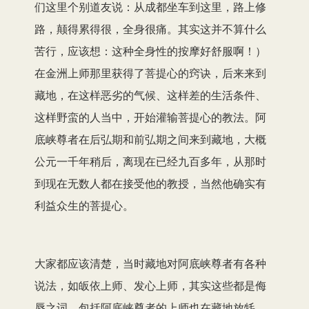
们这里个别道友说：从成都坐车到这里，路上修
路，颠得累得很，全身很痛。其实这并不算什么
苦行，应该想：这种全身性的按摩好舒服啊！）
在金洲上师那里获得了菩提心的窍诀，后来来到
藏地，在这样恶劣的气候、这样差的生活条件、
这样野蛮的人当中，开始灌输菩提心的教法。阿
底峡尊者在后弘期和前弘期之间来到藏地，大概
公元一千年稍后，离现在已经九百多年，从那时
到现在无数人都在接受他的教授，当然他确实有
利益众生的菩提心。
大家都应该清楚，当时藏地对阿底峡尊者有各种
说法，如皈依上师、发心上师，其实这些都是侮
辱之词。包括阿底峡尊者的上师也在藏地放牦