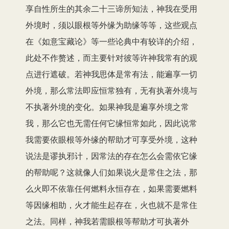
享自性所生的其余二十三谛所知法，神我在受用
外境时，须以眼根等外缘为助缘等等，这些观点
在《如意宝藏论》等一些论典中有较详的介绍，
此处不作赘述，而主要针对彼等许神我常有的观
点进行遮破。若神我思体是常有法，能遍享一切
外境，那么常法即应恒常独有，无有执著外境与
不执著外境的变化。如果神我是遍享外境之常
我，那么它也无需任何它缘恒常如此，因此说常
我需要依眼根等外缘的帮助才可享受外境，这种
说法是谬执邪计，因常法的存在怎么会需依它缘
的帮助呢？这就像人们如果说火是常住之法，那
么火即不依靠任何燃料永恒存在，如果需要燃料
等因缘相助，火才能生起存在，火也就不是常住
之法。同样，神我若需眼根等帮助才可执著外