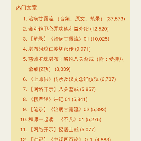
热门文章
治病甘露流 （音频、原文、笔录）
(37,573)
金刚铠甲心咒功德利益介绍
(12,520)
【笔录】《治病甘露流》01
(10,025)
堪布阿琼仁波切密传
(9,971)
慈诚罗珠堪布：略说八关斋戒（附：受持八
斋戒仪轨）
(8,339)
《上师供》传承及汉文念诵仪轨
(6,737)
【网络开示】八关斋戒
(5,857)
《楞严经》讲记 01
(5,841)
【笔录】《治病甘露流》02
(5,393)
和师一起读：《不凡》01
(5,275)
【网络开示】授居士戒
(5,077)
【讲记】《中观四百论》０１
(4,883)