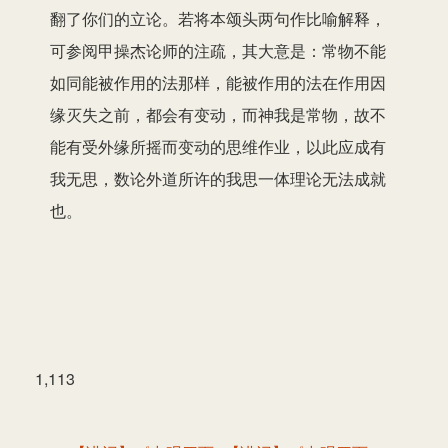
翻了你们的立论。若将本颂头两句作比喻解释，
可参阅甲操杰论师的注疏，其大意是：常物不能
如同能被作用的法那样，能被作用的法在作用因
缘灭失之前，都会有变动，而神我是常物，故不
能有受外缘所摇而变动的思维作业，以此应成有
我无思，数论外道所许的我思一体理论无法成就
也。
1,113
文