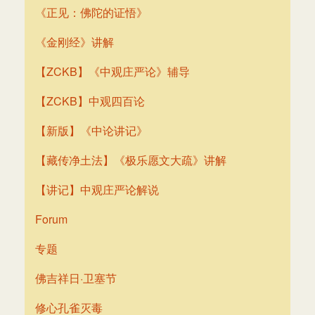
《正见：佛陀的证悟》
《金刚经》讲解
【ZCKB】《中观庄严论》辅导
【ZCKB】中观四百论
【新版】《中论讲记》
【藏传净土法】《极乐愿文大疏》讲解
【讲记】中观庄严论解说
Forum
专题
佛吉祥日·卫塞节
修心孔雀灭毒