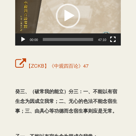
频
播
放
器
00:00
47:10
【ZCKB】《中观四百论》47
癸三、（破常我的能立）分三：一、不能以有宿
生念为因成立我常；二、无心的色法不能念宿生
事；三、由具心等功德而念宿生事则应是无常。