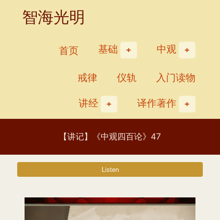
Skip
智海光明
to
content
基础
中观
首页
戒律
仪轨
入门读物
讲经
译作著作
【讲记】《中观四百论》47
视