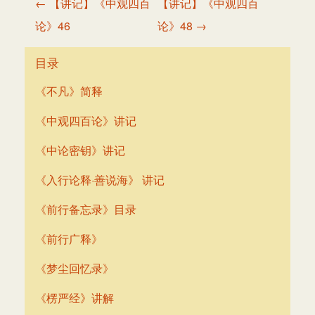
← 【讲记】《中观四百
【讲记】《中观四百
章
论》46
论》48 →
导
航
目录
《不凡》简释
《中观四百论》讲记
《中论密钥》讲记
《入行论释·善说海》 讲记
《前行备忘录》目录
《前行广释》
《梦尘回忆录》
《楞严经》讲解