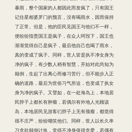
暴雨，整个国家的人都因此而发疯了，只有国王
记住星相婆罗门的预言，没有喝雨水，因而保持
了正常。但是，他的臣民见国王与他们不一样，
便纷纷指责国王是疯子，在众人呵毁下，国王也
渐渐觉得自己是疯子，最后他自己也喝了雨水，
真的变成了疯子。同样，世人皆是执不净女身为
净的疯子，有少数人稍有智慧，开始对此尚知为
颠倒，生起了出离心而修习苦行，但不能步入正
确的道路，最后为世俗习气所迫，也变成了执女
身为净的疯子。又譬如，在一处海岛上，本地居
民脖子上都长有肿瘤，若偶尔有外地人光顾该
岛，本地居民见游客们脖子上无有颈瘤，都觉得
很不庄严，纷纷嘲笑他们。同样，世人以长久串
习贪欲颠倒计执，觉得不净身值得贪爱，若偶有