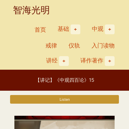
Skip
智海光明
to
content
基础
中观
首页
戒律
仪轨
入门读物
讲经
译作著作
【讲记】《中观四百论》15
视