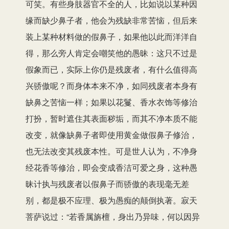
可笑。有些身肢器官不全的人，比如说以某种因
缘而缺少鼻子者，他会为残缺非常苦恼，但后来
装上某种材料做的假鼻子，如果他以此而洋洋自
得，那么旁人肯定会嘲笑他的愚昧：这只不过是
假象而已，实际上你仍是残废者，有什么值得高
兴骄傲呢？而身体本来不净，如同残废者本身有
缺鼻之苦恼一样；如果以花鬘、香水衣饰等修治
打扮，暂时遮住其表面秽垢，而其不净本质不能
改变，就像缺鼻子者即使用黄金做假鼻子修治，
也无法改变其残废本性。可是世人认为，不净身
经花香等修治，即会变成香洁可爱之身，这种愚
昧计执与残废者以假鼻子而骄傲的表现毫无差
别，都是极不应理、极为愚痴的颠倒执著。寂天
菩萨说过：“若香属旃檀，身出乃异味，何以因异