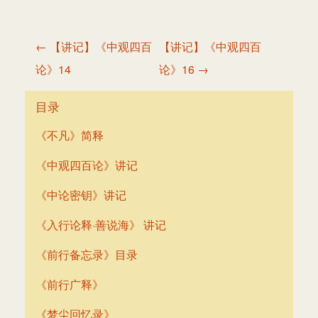
文
← 【讲记】《中观四百
【讲记】《中观四百
章
论》14
论》16 →
导
航
目录
《不凡》简释
《中观四百论》讲记
《中论密钥》讲记
《入行论释·善说海》 讲记
《前行备忘录》目录
《前行广释》
《梦尘回忆录》