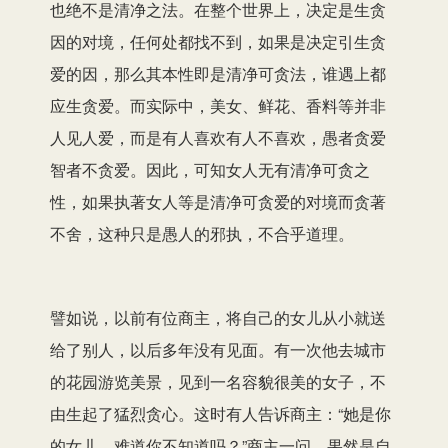
也绝不是清净之法。在整个世界上，决定是生贪
因的对境，任何处都找不到，如果是决定引生贪
爱的因，那么其本性即是清净可贪法，谁遇上都
应生贪爱。而实际中，美女、鲜花、香料等并非
人见人爱，而是有人喜欢有人不喜欢，愚者贪爱
智者不贪爱。因此，可知女人无有清净可贪之
性，如果执著女人等是清净可贪爱的对境而贪著
不舍，这种只是愚人的邪执，不合乎道理。
譬如说，以前有位商主，将自己的女儿从小就送
给了别人，以后多年没有见面。有一次他去城市
的花园游览美景，见到一名容貌很美的女子，不
由生起了猛烈贪心。这时有人告诉商主：“她是你
的女儿，难道你不知道吗？”商主一问，果然是自