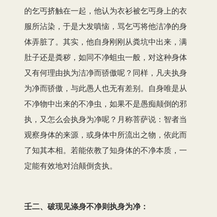
的乞丐挤触在一起，他认为衣衫被乞丐身上的衣
服所沾染，于是大发嗔恼，骂乞丐将他洁净的身
体弄脏了。其实，他自身刚刚从粪坑中出来，满
肚子还是粪秽，如同不净蛆虫一般，对这种身体
又有何理由执为洁净而骄傲呢？同样，凡夫执身
为净而骄傲，与此愚人也无有差别。自身唯是从
不净物中出来的不净虫，如果不是愚痴颠倒的邪
执，又怎么会执身为净呢？月称菩萨说：智者当
观察身体的来源，或身体中所流出之物，依此而
了知其本相。若能依教了知身体的不净本质，一
定能有效地对治颠倒贪执。
壬二、破现见涤身不净则执身为净：