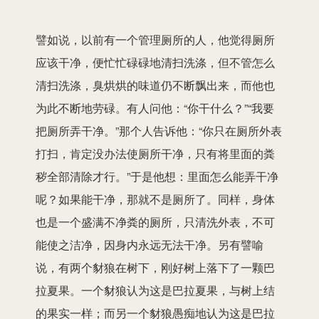
譬如说，以前有一个管理厕所的人，他觉得厕所
应该干净，便忙忙碌碌地清扫洗涤，但不管怎么
清扫洗涤，臭烘烘的味道仍不断飘出来，而他也
为此不断地劳碌。有人问他：“你干什么？”“我要
把厕所弄干净。”那个人告诉他：“你只在厕所外表
打扫，肯定没办法使厕所干净，只有将里面的粪
秽全部清除才行。”于是他想：里面怎么能弄干净
呢？如果能干净，那就不是厕所了。同样，身体
也是一个盛满不净粪的厕所，只清洗外表，不可
能使之洁净，因身内永远无法干净。另有譬喻
说，有两个豺狼在树下，刚好树上落下了一颗巴
拉夏果。一个豺狼认为这是巴拉夏果，与树上结
的果实一样；而另一个豺狼愚痴地认为这是巴拉