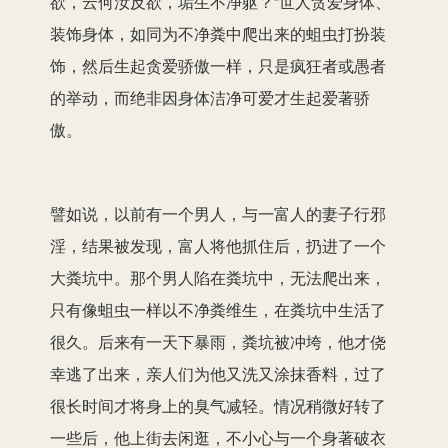
欲，云何汝反欲，垢生不净躯？”世人贪爱身体、
装饰身体，如同为不净粪中爬出来的蛆虫打扮装
饰，然后生起贪爱骄傲一样，只是疯狂者或愚者
的举动，而绝非因身体洁净可爱才生起爱著骄
傲。
譬如说，以前有一个男人，与一富人的妻子行邪
淫，结果被发现，富人将他抓住后，扔进了一个
大粪坑中。那个男人陷在粪坑中，无法爬出来，
只有像蛆虫一样以不净粪维生，在粪坑中生活了
很久。后来有一天下暴雨，粪坑被冲垮，他才侥
幸逃了出来，亲人们为他又洗又涂抹香料，过了
很长时间才将身上的臭气减轻。情况稍微好转了
一些后，他上街去闲逛，不小心与一个身著破衣