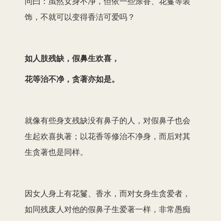
问曰：虽然女身不净，但依一些涂香、花鬘等装
饰，不就可以变得香洁可爱吗？
如人肢残缺，假鼻生欢喜，
花等治不净，贪著亦如是。
就像有些身支残缺没有鼻子的人，对假鼻子也会
生起欢喜执著；以花香等修治不净身，而后对其
生贪著也是同样。
因女人身上有花鬘、香水，而对女身生贪爱者，
如同残废人对他的假鼻子生爱著一样，非常愚痴