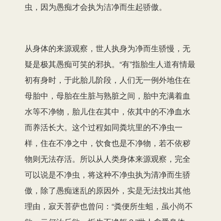
虫，因为愚痴才会执为洁净而生起骄傲。
从身体的来源观察，世人执身为净而生骄慢，无
疑是极其愚痴可笑的邪执。“有”指胎生人道有情最
初有身时，于此胎儿阶段，人们无一例外地住在
母胎中，母胎在生脏与熟脏之间，胎中充满着血
水等不净物，胎儿住在其中，依其中的不净血水
而养活长大。这个过程如同粪坑里的不净虫一
样，住在不净之中，饮食也是不净物，若不依秽
物则无法存活。所以从人类身体来源观察，完全
可以说是不净虫，将这种不净虫执为清净而生骄
傲，除了愚痴迷乱的原因外，实是无法找出其他
理由，寂天菩萨也曾问：“粪便所生蛆，虽小尚不