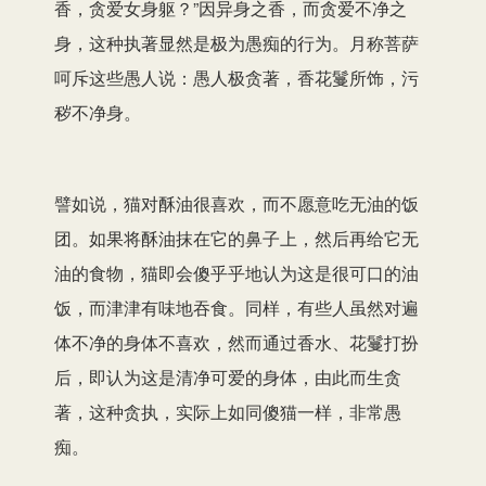
香，贪爱女身躯？”因异身之香，而贪爱不净之
身，这种执著显然是极为愚痴的行为。月称菩萨
呵斥这些愚人说：愚人极贪著，香花鬘所饰，污
秽不净身。
譬如说，猫对酥油很喜欢，而不愿意吃无油的饭
团。如果将酥油抹在它的鼻子上，然后再给它无
油的食物，猫即会傻乎乎地认为这是很可口的油
饭，而津津有味地吞食。同样，有些人虽然对遍
体不净的身体不喜欢，然而通过香水、花鬘打扮
后，即认为这是清净可爱的身体，由此而生贪
著，这种贪执，实际上如同傻猫一样，非常愚
痴。