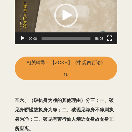
频
播
放
器
00:00
56:05
相关辅导：【ZCKB】《中观四百论》
15
辛六、（破执身为净的其他理由）分三：一、破
见身骄慢故执身为净；二、破现见涤身不净则执
身为净；三、破见有苦行仙人亲近女身故女身非
所应离。