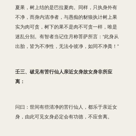
夏果，树上结的是巴拉夏肉。同样，只执身外有
不净，而身内清净者，与愚痴的豺狼执计树上果
实为肉可贪，树下的果不是肉不可贪一样，唯是
迷乱分别。有智者当记住月称菩萨所言：“此身从
出胎，皆为不净性，无法令彼净，如同不净粪！”
壬三、破见有苦行仙人亲近女身故女身非所应
离：
问曰：世间有些清净的苦行仙人，都乐于亲近女
身，由此可见女身必定会有功德，不应舍离。