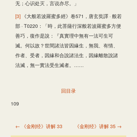
无；心识处灭，言说亦尽。」
[3]
《大般若波羅蜜多經》卷571，唐玄奘譯 · 般若
部 · T0220：「時，此菩薩行深般若波羅蜜多方便
善巧，復作是說：『真實理中無有一法可生可
滅。何以故？世間諸法皆因緣生，無我、有情、
作者、受者，因緣和合說諸法生，因緣離散說諸
法滅，無一實法受生滅者。……
回目录
109
文
← 《金刚经》讲解 33
《金刚经》讲解 35 →
章