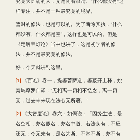
究竟大圆满的人，光是闭着眼睛、“什么都没有”这
样专注，并不是一种最究竟的境界。
暂时的修法，也是可以的。为了断除实执，“什么
都没有、什么都是空”，这样也是可以的。但是
《定解宝灯论》当中也讲了，这是初学者的修
法，并不是最究竟的修法。
好，今天就讲到这里。
[1]
《百论》卷一，提婆菩萨造，婆薮开士释，姚
秦鸠摩罗什译：“无相离一切相不忆念，离一切
受，过去未来现在法心无所著。”
[2]
《大智度论》卷六：如偈说：「因缘生法，是
名空相，亦名假名，亦名中道。若法实有，不应
还无；今无先有，是名为断。不常不断，亦不有