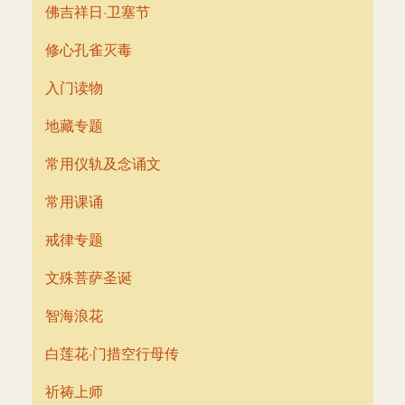
佛吉祥日·卫塞节
修心孔雀灭毒
入门读物
地藏专题
常用仪轨及念诵文
常用课诵
戒律专题
文殊菩萨圣诞
智海浪花
白莲花·门措空行母传
祈祷上师