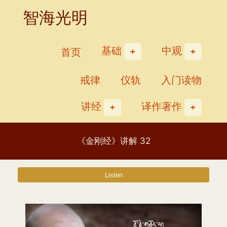
Skip
智海光明
to
content
基础
中观
首页
戒律
仪轨
入门读物
讲经
译作著作
《金刚经》讲解 32