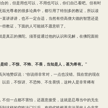
相合的，但是用也可以，不用也可以，你们自己看吧。但有时
无垢光尊者的很多论典中，都引用了特别多的教证，所以读
一直讲讲讲，也不一定合适，当然有些高僧大德的智慧还是
一些教证，下面的人可能就不愿意听了。
就是真正的佛陀。须菩提通过他的认识和见解，在佛陀面前
闻是经，不惊、不怖、不畏，当知是人，甚为希有。”
高兴地赞叹说：“你说得非常对，一点也没错。我在世的现在
》以后，不惊讶、不恐怖、不生畏惧，这种人是非常稀有
，不但一点都不害怕，还愿意接受，这就是忍辱当中的无生
听到这样的空性法门以后，有些劣性根基非法器的人会非常