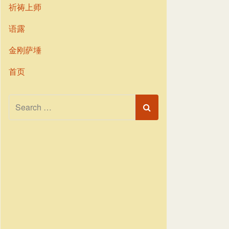
祈祷上师
语露
金刚萨埵
首页