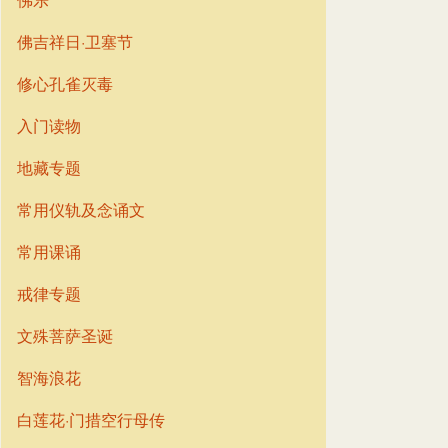
佛吉祥日·卫塞节
修心孔雀灭毒
入门读物
地藏专题
常用仪轨及念诵文
常用课诵
戒律专题
文殊菩萨圣诞
智海浪花
白莲花·门措空行母传