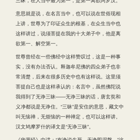
三昧，在人当中最为第一，是第一离欲阿罗汉。
意思就是说，在名言当中，也可以说在世俗现相
上讲，世尊为了印证众生的根基，在众生当中也
这样讲过，说须菩提在我的十大弟子中，他是离
欲第一、解空第一。
世尊曾经在一些佛经中这样赞叹过，这是一种事
实，没有办法否认。释迦牟尼佛的四众弟子也非
常清楚，后来在很多历史中也有这样说。这里须
菩提自己也是这样承认的：名言中，虽然佛陀说
我得到了无诤三昧——无诤三昧的话，唐玄奘和
义净都说是无诤住。“三昧”是安住的意思，藏文中
叫无恼禅，无烦恼的一种禅定，也可以这样讲。
汉文鸠摩罗什的译文是“无诤三昧”。
《华严经》中讲：“有诤说生死，无诤即涅槃。”这