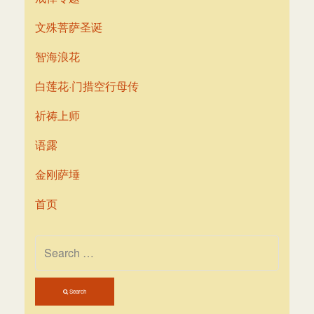
文殊菩萨圣诞
智海浪花
白莲花·门措空行母传
祈祷上师
语露
金刚萨埵
首页
Search