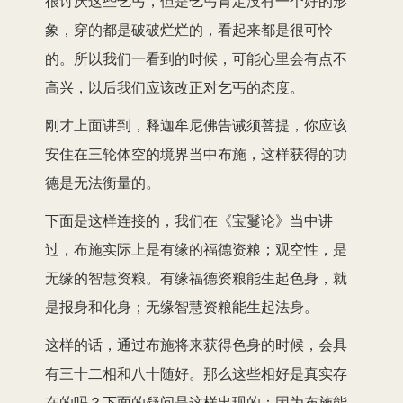
很讨厌这些乞丐，但是乞丐肯定没有一个好的形
象，穿的都是破破烂烂的，看起来都是很可怜
的。所以我们一看到的时候，可能心里会有点不
高兴，以后我们应该改正对乞丐的态度。
刚才上面讲到，释迦牟尼佛告诫须菩提，你应该
安住在三轮体空的境界当中布施，这样获得的功
德是无法衡量的。
下面是这样连接的，我们在《宝鬘论》当中讲
过，布施实际上是有缘的福德资粮；观空性，是
无缘的智慧资粮。有缘福德资粮能生起色身，就
是报身和化身；无缘智慧资粮能生起法身。
这样的话，通过布施将来获得色身的时候，会具
有三十二相和八十随好。那么这些相好是真实存
在的吗？下面的疑问是这样出现的：因为布施能