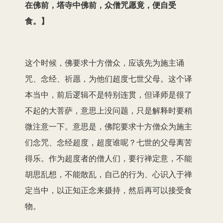
在佛前，塔寺中佛前，众僧咒愿竟，便自受
食。】
这个时候，佛要求十方僧众，应该先为施主诵
咒、念经、祈愿，为他们超度七世父母。这个译
本当中，前后逻辑不是特别连贯，但译师是很了
不起的大菩萨，意思上没问题，只是解释时要稍
微注意一下。意思是，佛陀要求十方僧众为施主
们念咒、念经超度，超度谁呢？七世的父母离苦
得乐。作为超度者的僧人们，要行禅定意，不能
胡思乱想，不能散乱，自己的行为、心识入于禅
定当中，以正知正念来摄持，然后再可以接受食
物。