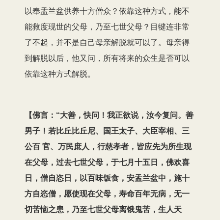
以奉盂兰盆供养十方僧众？依靠这种方式，能不
能救度现世的父母，乃至七世父母？目犍连非常
了不起，并不是自己母亲解脱就可以了。母亲得
到解脱以后，他又问，所有将来的众生是否可以
依靠这种方式解脱。
【佛言：“大善，快问！我正欲说，汝今复问。善
男子！若比丘比丘尼、国王太子、大臣宰相、三
公百 官、万民庶人，行慈孝者，皆应先为所生现
在父母，过去七世父母，于七月十五日，佛欢喜
日，僧自恣日，以百味饭食，安盂兰盆中，施十
方自恣僧，愿使现在父母，寿命百年无病，无一
切苦恼之患，乃至七世父母离饿鬼苦，生人天