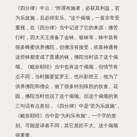
《四分律》中云：“所谓布施者，必获其利益，若
为乐故施，后必得安乐。”这个偈颂，一直非常受
重视，在《四分律》当中记述了它的来源：佛苦
行时，四大天王准备了金钵、银钵等，钵中装有
很多蜂蜜供养佛陀，但佛没有接受，依靠神通将
这些钵都变成了普通的钵，佛陀当时说了这个偈
颂。《毗奈耶经》当中也有这个偈颂，但情节有
点不同，当时频婆娑罗王，也叫影胜王，他为了
供养佛陀和僧众，做了很多特别殊胜的饮食、花
园，佛陀当时也说了这个偈颂。但这个偈颂的第
三句话有点差别，《四分律》中是“若为乐故施”，
《毗奈耶经》当中是“为利乐布施”，一个字的差
别。可能是译者不同，其它差距不大。这个偈颂
很重要。