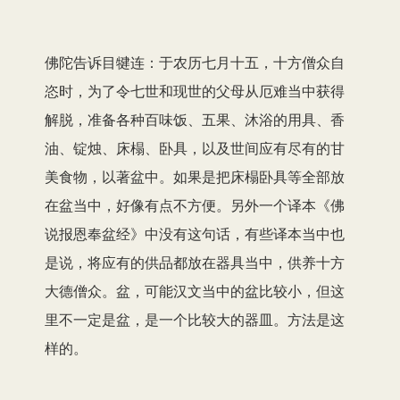
佛陀告诉目犍连：于农历七月十五，十方僧众自
恣时，为了令七世和现世的父母从厄难当中获得
解脱，准备各种百味饭、五果、沐浴的用具、香
油、锭烛、床榻、卧具，以及世间应有尽有的甘
美食物，以著盆中。如果是把床榻卧具等全部放
在盆当中，好像有点不方便。另外一个译本《佛
说报恩奉盆经》中没有这句话，有些译本当中也
是说，将应有的供品都放在器具当中，供养十方
大德僧众。盆，可能汉文当中的盆比较小，但这
里不一定是盆，是一个比较大的器皿。方法是这
样的。