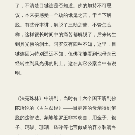
了，不清楚目犍连是否知道。佛的加持不可思
议，本来要感受一个劫的饿鬼之苦，于当下解
脱。有些译本讲，解脱了三劫之苦。不管怎么
样，这样很长时间中的痛苦都解脱了，后来转生
到具光佛的刹土。阿罗汉有四种不知，这里，目
犍连因为特别遥远不知，但佛陀能看到他母亲已
经转生到具光佛的刹土。这在其它公案当中有说
明。
《法苑珠林》中讲到，当时有十六个国王听到佛
陀所说的《盂兰盆经》——目犍连的母亲得到解
脱的这部法。频婆娑罗王非常欢喜，用金子、银
子、玛瑙、珊瑚、砗磲等七宝做成的容器装满各