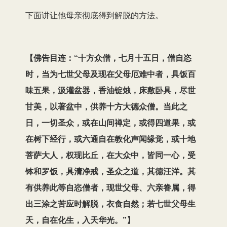
下面讲让他母亲彻底得到解脱的方法。
【佛告目连：“十方众僧，七月十五日，僧自恣
时，当为七世父母及现在父母厄难中者，具饭百
味五果，汲灌盆器，香油锭烛，床敷卧具，尽世
甘美，以著盆中，供养十方大德众僧。当此之
日，一切圣众，或在山间禅定，或得四道果，或
在树下经行，或六通自在教化声闻缘觉，或十地
菩萨大人，权现比丘，在大众中，皆同一心，受
钵和罗饭，具清净戒，圣众之道，其德汪洋。其
有供养此等自恣僧者，现世父母、六亲眷属，得
出三涂之苦应时解脱，衣食自然；若七世父母生
天，自在化生，入天华光。”】