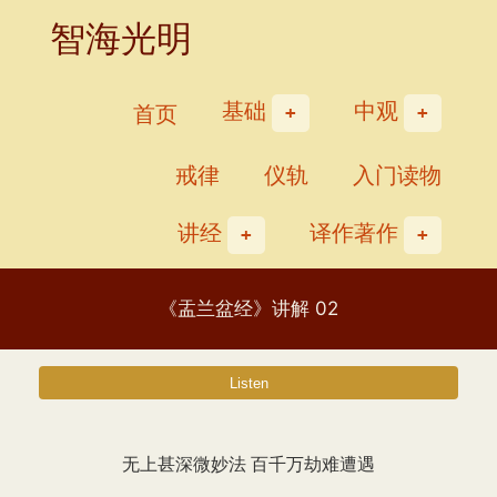
Skip
智海光明
to
content
基础
中观
首页
戒律
仪轨
入门读物
讲经
译作著作
《盂兰盆经》讲解 02
无上甚深微妙法 百千万劫难遭遇