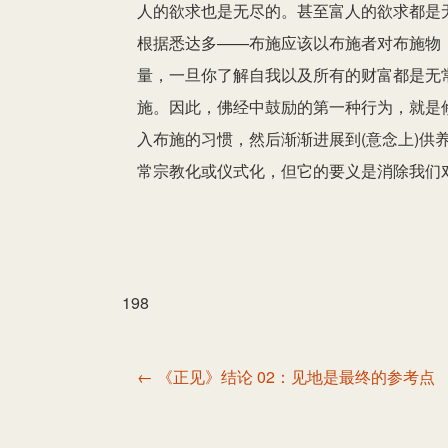
人的欲求也是无尽的。甚至富人的欲求都是
根据悉达多——布施应该以布施者对布施物
量，一旦你了解自我以及所有的财富都是无
施。因此，佛经中鼓励的第一种行为，就是
入布施的习惯，然后渐渐进展到(意念上)供
常宗教化或仪式化，但它的要义是消除我们
198
文
← 《正见》结论 02：见地是最终的参考点
章
导
航