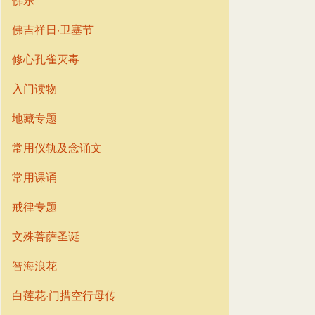
佛吉祥日·卫塞节
修心孔雀灭毒
入门读物
地藏专题
常用仪轨及念诵文
常用课诵
戒律专题
文殊菩萨圣诞
智海浪花
白莲花·门措空行母传