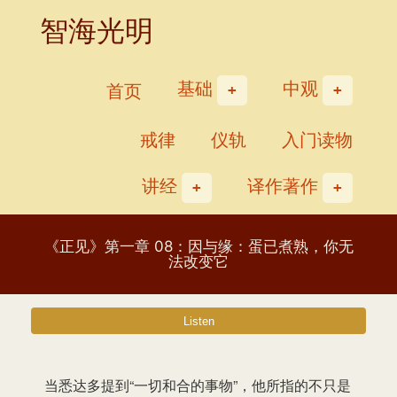
Skip
智海光明
to
content
基础
中观
首页
戒律
仪轨
入门读物
讲经
译作著作
《正见》第一章 08：因与缘：蛋已煮熟，你无
法改变它
当悉达多提到“一切和合的事物”，他所指的不只是